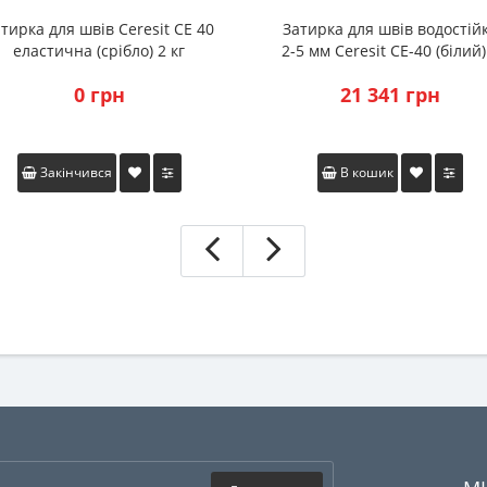
тирка для швів Ceresit CE 40
Затирка для швів водостій
еластична (срібло) 2 кг
2-5 мм Ceresit CE-40 (білий)
кг
0 грн
21 341 грн
Закінчився
В кошик