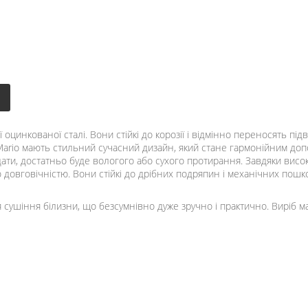
оцинкованої сталі. Вони стійкі до корозії і відмінно переносять під
 Mario мають стильний сучасний дизайн, який стане гармонійним до
ти, достатньо буде вологого або сухого протирання. Завдяки висок
довговічністю. Вони стійкі до дрібних подряпин і механічних пошк
 сушіння білизни, що безсумнівно дуже зручно і практично. Виріб ма