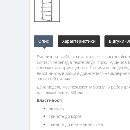
Опис
Характеристики
Відгуки (0)
Рушникосушки Маріо виготовлені з високоякісної 
бояться перепадів температур і тиску. Рушників
громадських приміщеннях. За ними легко догляда
виробником, вироби відрізняються неймовірною 
зовнішній вигляд.
Дана модель має прямокутну форму і 6 ребер для
для підключення 500мм.
Властивості:
міцність
стійкість до корозії
стійкість до виникнення течі