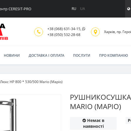
ентр CERESIT-PRO
RU
UA
+38 (068) 631-34-15,
Харків, пр. Геро
+38 (050) 532-28-68
НОВИНИ
ДОСТАВКА І ОПЛАТА
ПОСЛУГИ
ПРО КОМПАНІЮ
юкс HP 800 * 530/500 Mario (Маріо)
РУШНИКОСУШКА Л
MARIO (МАРІО)
Немає в
Р
наявності