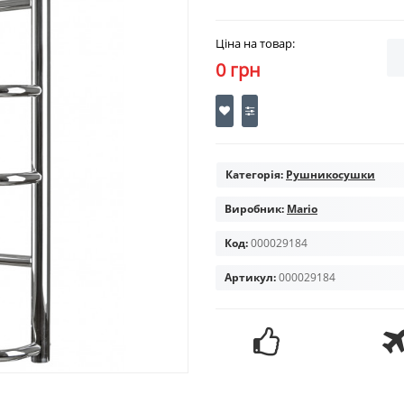
Ціна на товар:
0 грн
Категорія:
Рушникосушки
Виробник:
Mario
Код:
000029184
Артикул:
000029184