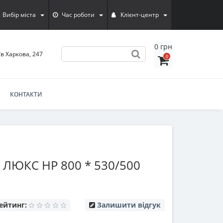
Вибір міста
Час роботи
Клієнт-центр
0 грн
їв Харкова, 247
0
КОНТАКТИ
ЮКС HP 800 * 530/500
ейтинг:
Залишити відгук