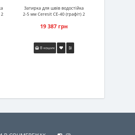
ка
Затирка для швів водостійка
Затирка для ш
 2
2-5 мм Ceresit CE-40 (графіт) 2
2-5 мм Ceresit
кг
2 
19 387 грн
0 
В кошик
Закінчив