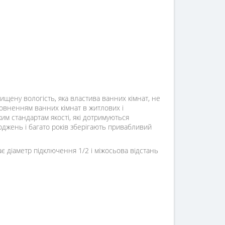
вищену вологість, яка властива ванних кімнат, не
повненням ванних кімнат в житлових і
им стандартам якості, які дотримуються
оджень і багато років зберігають привабливий
є діаметр підключення 1/2 і міжосьова відстань