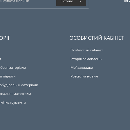
М
Готово
ОРІЇ
ОСОБИСТИЙ КАБІНЕТ
Особистий кабінет
я
Історія замовлень
бові матеріали
Мої закладки
я підлоги
Розсилка новин
обудівельні матеріали
вальні матеріали
ьні інструменти