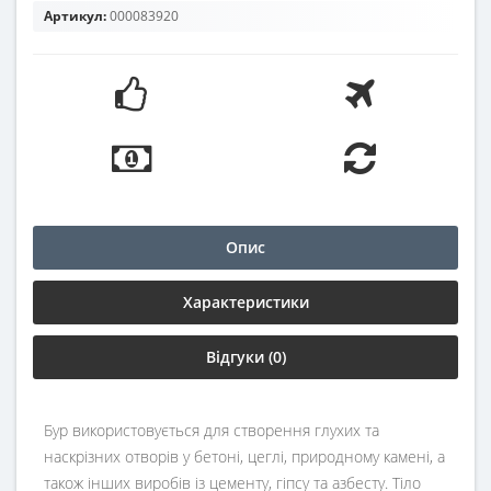
Артикул:
000083920
Опис
Характеристики
Відгуки (0)
Бур використовується для створення глухих та
наскрізних отворів у бетоні, цеглі, природному камені, а
також інших виробів із цементу, гіпсу та азбесту. Тіло