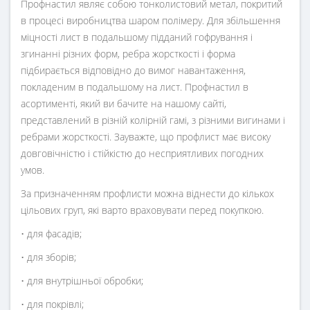
Профнастил являє собою тонколистовий метал, покритий
в процесі виробництва шаром полімеру. Для збільшення
міцності лист в подальшому підданий гофрування і
згинанні різних форм, ребра жорсткості і форма
підбирається відповідно до вимог навантаження,
покладеним в подальшому на лист. Профнастил в
асортименті, який ви бачите на нашому сайті,
представлений в різній колірній гамі, з різними вигинами і
ребрами жорсткості. Зауважте, що профлист має високу
довговічністю і стійкістю до несприятливих погодних
умов.
За призначенням профлисти можна віднести до кількох
цільових груп, які варто враховувати перед покупкою.
• для фасадів;
• для зборів;
• для внутрішньої обробки;
• для покрівлі;