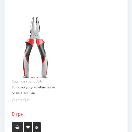
Код товару:
3366
Плоскогубці комбіновані
STARK 180 мм
0 грн