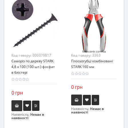
Код товару:
000079817
Код товару:
3363
Саморіз по дереву STARK
Плоскогубці комбіновані
4,8 х 100 (100 шт.) фосфат
STARK 160 мм
в блістері
0 грн
0 грн
Наявність:
Немає в
наявності
Наявність:
Немає в
наявності