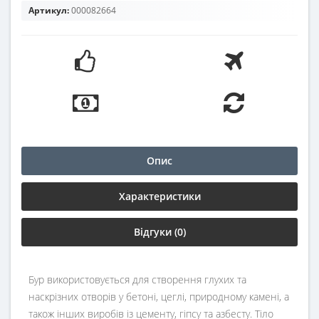
Артикул:
000082664
Опис
Характеристики
Відгуки (0)
Бур використовується для створення глухих та
наскрізних отворів у бетоні, цеглі, природному камені, а
також інших виробів із цементу, гіпсу та азбесту. Тіло