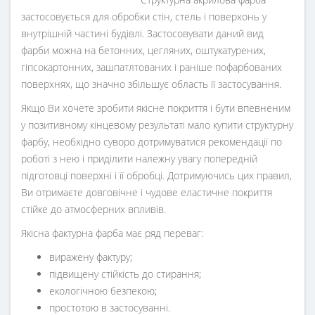
застосовується для обробки стін, стель і поверхонь у
внутрішній частині будівлі. Застосовувати даний вид
фарби можна на бетонних, цегляних, оштукатурених,
гіпсокартонних, зашпатлтованих і раніше пофарбованих
поверхнях, що значно збільшує область її застосування.
Якщо Ви хочете зробити якісне покриття і бути впевненим
у позитивному кінцевому результаті мало купити структурну
фарбу, необхідно суворо дотримуватися рекомендації по
роботі з нею і приділити належну увагу попередній
підготовці поверхні і її обробці. Дотримуючись цих правил,
Ви отримаєте довговічне і чудове еластичне покриття
стійке до атмосферних впливів.
Якісна фактурна фарба має ряд переваг:
виражену фактуру;
підвищену стійкість до стирання;
екологічною безпекою;
простотою в застосуванні.