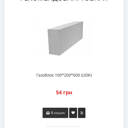
Газоблок 100*200*600 (UDK)
Р
54 грн
В кошик