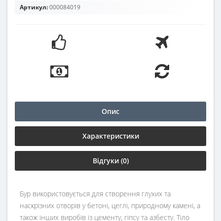
Артикул:
000084019
Опис
Характеристики
Відгуки (0)
Бур використовується для створення глухих та
наскрізних отворів у бетоні, цеглі, природному камені, а
також інших виробів із цементу, гіпсу та азбесту. Тіло