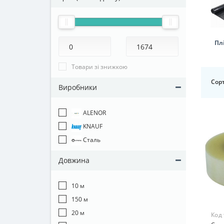
Пл
Товари зі знижкою
Сорт
Виробники
ALENOR
KNAUF
Сталь
Довжина
10 м
150 м
20 м
Код