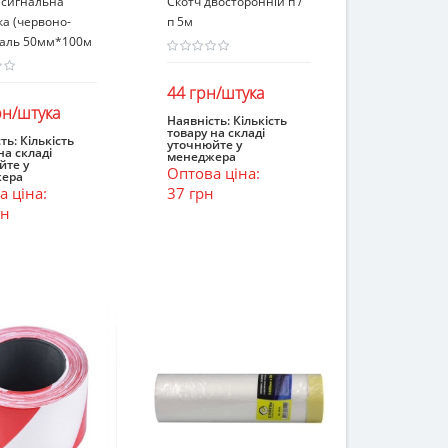
 сигнальна
Скотч двосторонній п /
а (червоно-
п 5м
таль 50мм*100м
44 грн/штука
рн/штука
Наявність:
Кількість
товару на складі
В кошик
ть:
Кількість
уточнюйте у
на складі
ошик
менеджера
йте у
Оптова ціна:
ера
 ціна:
37 грн
рн