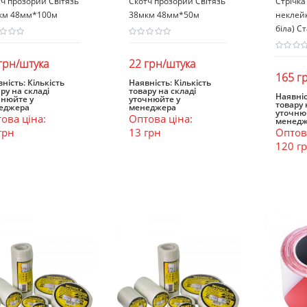
ч прозорий Світязь
Скотч прозорий Світязь
Стрічка
км 48мм*100м
38мкм 48мм*50м
неклейк
біла) С
грн/штука
22 грн/штука
165 г
ність:
Кількість
Наявність:
Кількість
ру на складі
товару на складі
В кошик
В кошик
Наявніс
чнюйте у
уточнюйте у
товару 
еджера
менеджера
В к
уточню
ова ціна:
Оптова ціна:
менедж
грн
13 грн
Оптова
120 г