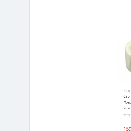
Код
Стр
"Се
20м
159