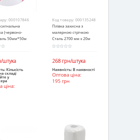
вару:
000107846
Код товару:
000135248
 сигнальна
Плівка захисна з
а (червоно-
малярною стрічкою
таль 50мм*50м
Сталь 2700 мм х 20м
н/штука
268 грн/штука
ть:
Кількість
Наявність:
В наявності
на складі
Оптова ціна:
ошик
В кошик
йте у
195 грн
ера
 ціна:
н