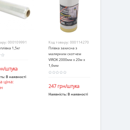
вару:
000109991
Код товару:
000114270
плівка 1,5кг
Плівка захисна з
малярним скотчем
VIROK 2000мм х 20м х
1,6мм
рн/штука
ть:
В наявності
 ціна:
ошик
247 грн/штука
рн
Наявність:
В наявності
В кошик