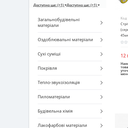
Доступно ще: (+1)
Доступно ще: (+1)
Код
Загальнобудівельні
Стр
матеріали
(се
45м
Оздоблювальні матеріали
Сухі суміші
12 
Наяв
това
Покрівля
уто
мен
Тепло-звукоізоляція
Пиломатеріали
Будівельна хімія
Лакофарбові матеріали