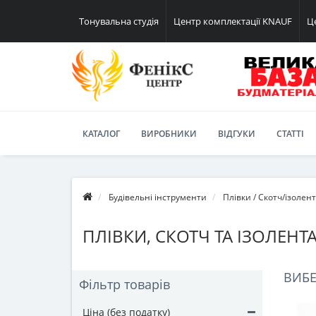
Тонувальна студія
Центр комплектації KNAUF
Ц
КАТАЛОГ
ВИРОБНИКИ
ВІДГУКИ
СТАТТІ
Будівельні інструменти
Плівки / Скотч/ізолен
ПЛІВКИ, СКОТЧ ТА ІЗОЛЕНТА
ВИБЕ
Фільтр товарів
Ціна (без податку)