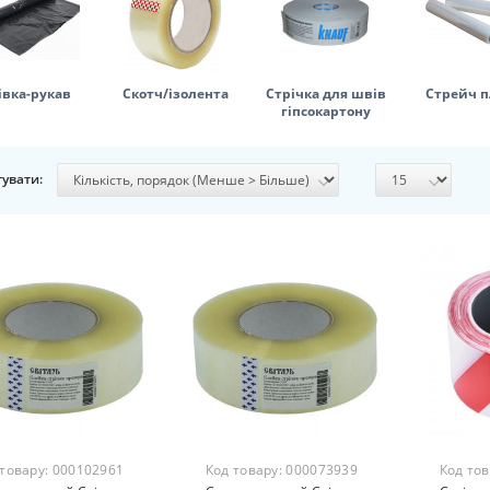
івка-рукав
Скотч/ізолента
Стрічка для швів
Стрейч п
гіпсокартону
увати:
 товару:
000102961
Код товару:
000073939
Код то