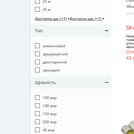
Скот
25 м
38м
45 м
Доступно ще: (+1)
Доступно ще: (+1)
58 
Тип
Наяв
това
уто
алюмінієвий
мен
Опт
армурмуючий
43 
двосторонній
прозорий
Щільність
100 мкр
140 мкр
150 мкр
200 мкр
40 мкр