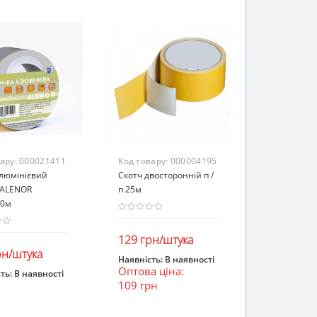
вару:
000021411
Код товару:
000004195
алюмінієвий
Скотч двосторонній п /
 ALENOR
п 25м
0м
129 грн/штука
рн/штука
Наявність:
В наявності
Оптова ціна:
В кошик
ть:
В наявності
109 грн
ошик