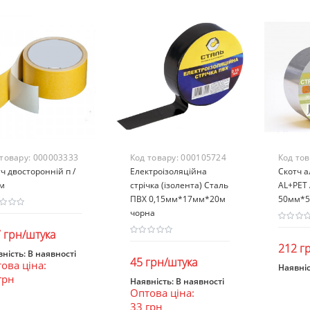
 товару:
000003333
Код товару:
000105724
Код то
ч двосторонній п /
Електроізоляційна
Скотч 
0м
стрічка (ізолента) Сталь
AL+PET
ПВХ 0,15мм*17мм*20м
50мм*5
чорна
 грн/штука
212 г
ність:
В наявності
45 грн/штука
ова ціна:
В кошик
Наявніс
грн
В к
Наявність:
В наявності
Оптова ціна:
В кошик
33 грн