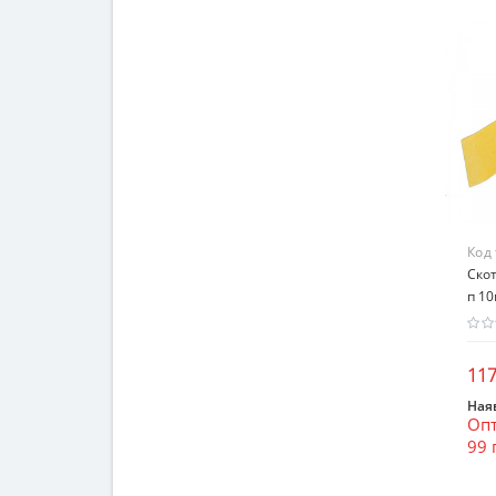
Код
Скот
п 1
117
Наяв
Опт
99 