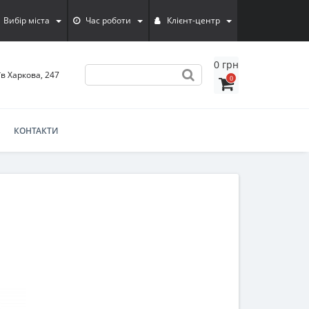
Вибір міста
Час роботи
Клієнт-центр
0 грн
їв Харкова, 247
0
КОНТАКТИ