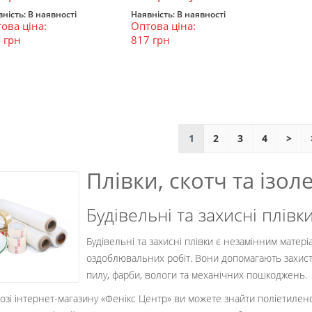
ність:
В наявності
Наявність:
В наявності
ова ціна:
Оптова ціна:
В кошик
В кошик
 грн
817 грн
1
2
3
4
>
Плівки, скотч та ізол
Будівельні та захисні плівк
Будівельні та захисні плівки є незамінним матері
оздоблювальних робіт. Вони допомагають захистити
пилу, фарби, вологи та механічних пошкоджень.
лозі інтернет-магазину
«Фенікс Центр»
ви можете знайти
поліетилено