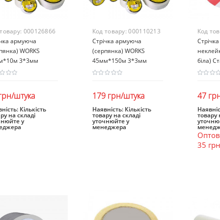
 товару:
000126866
Код товару:
000110213
Код то
ічка армуюча
Стрічка армуюча
Стрічка
рпянка) WORKS
(серпянка) WORKS
неклейк
м*10м 3*3мм
45мм*150м 3*3мм
біла) С
грн/штука
179 грн/штука
47 гр
ність:
Кількість
Наявність:
Кількість
Наявніс
ру на складі
товару на складі
товару 
В кошик
В кошик
В к
чнюйте у
уточнюйте у
уточню
еджера
менеджера
менедж
Оптова
35 гр