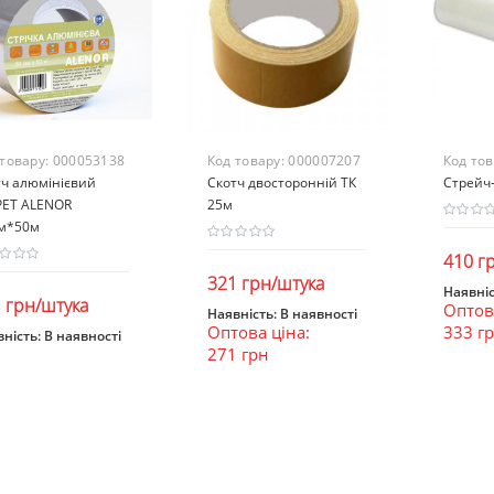
 товару:
000053138
Код товару:
000007207
Код то
тч алюмінієвий
Скотч двосторонній ТК
Стрейч-
PET ALENOR
25м
м*50м
410 г
321 грн/штука
Наявніс
 грн/штука
Оптова
В к
Наявність:
В наявності
Оптова ціна:
333 г
В кошик
ність:
В наявності
271 грн
В кошик