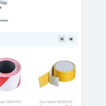
лівка
вару:
000044301
Код товару:
000003332