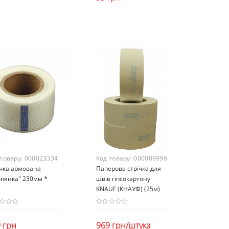
 товару:
000023334
Код товару:
000009996
ічка армована
Паперова стрічка для
рпянка" 230мм *
швів гіпсокартону
KNAUF (КНАУФ) (25м)
 грн
969 грн/штука