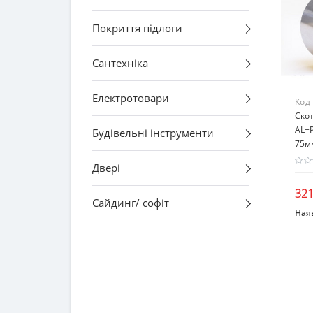
Покриття підлоги
Сантехніка
Електротовари
Код
Ско
AL+
Будівельні інструменти
75м
Двері
321
Сайдинг/ софіт
Наяв