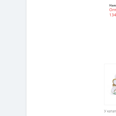
Наяв
Опт
134
У ката