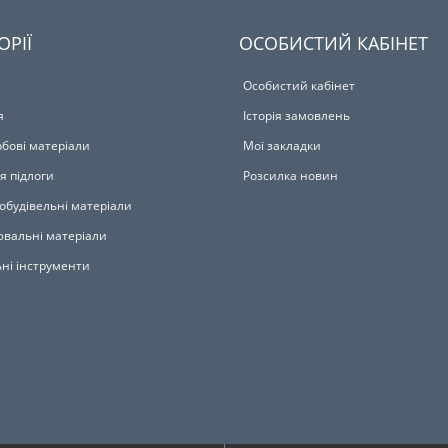
ОРІЇ
ОСОБИСТИЙ КАБІНЕТ
Особистий кабінет
я
Історія замовлень
бові матеріали
Мої закладки
я підлоги
Розсилка новин
обудівельні матеріали
вальні матеріали
ьні інструменти