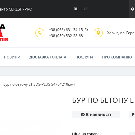
ентр CERESIT-PRO
RU
UA
+38 (068) 631-34-15,
Харків, пр. Геро
+38 (050) 532-28-68
НОВИНИ
ДОСТАВКА І ОПЛАТА
ПОСЛУГИ
ПРО КОМПАНІЮ
Бур по бетону LT SDS-PLUS S4 (6*210мм)
БУР ПО БЕТОНУ L
В наявності
Р
Ціна на товар: