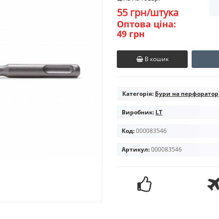
55 грн/штука
Оптова ціна:
49 грн
В кошик
Категорія:
Бури на перфоратор
Виробник:
LT
Код:
000083546
Артикул:
000083546