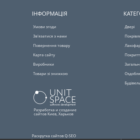
ІНФОРМАЦІЯ
КАТЕГ
Умови згоди
Двері
Зв'язатися з нами
Покрівл
Повернення товару
Лакофар
Карта сайту
Покритт
Виробники
Загальн
Товари зі знижкою
Оздоблю
Будівел
Разработка и создание
сайтов Киев, Харьков
Раскрутка сайтов Q-SEO