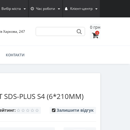
Вибір міста
Час роботи
Клієнт-центр
0 грн
їв Харкова, 247
0
КОНТАКТИ
T SDS-PLUS S4 (6*210ММ)
ейтинг:
Залишити відгук