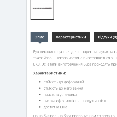
Опис
Характеристики
Відгуки (0)
Бур використовується для створення глухих та наск
також його шнекова частина виготовляється з ін
ВК8. Всі етапи виготовлення бура проходять при 
Характеристики:
стійкість до деформацій
стійкість до нагрівання
простота установки
висока ефективність і продуктивність
доступна ціна
Наша будівельна база пропонує Вам співпрацю н