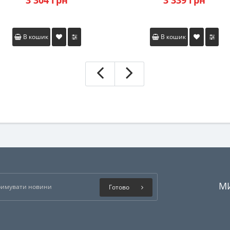
3 304 грн
3 339 грн
В кошик
В кошик
М
Готово