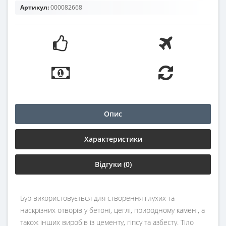
Артикул:
000082668
Опис
Характеристики
Відгуки (0)
Бур використовується для створення глухих та
наскрізних отворів у бетоні, цеглі, природному камені, а
також інших виробів із цементу, гіпсу та азбесту. Тіло