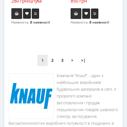
280 грн/штука
850 грн
Наявність:
В наявності
Наявність:
В наявності
1
2
3
>
>|
Компанія "Knauf" - один з
найбільших виробників
будівельних матеріалів в світі. У
пріоритеті компанії
виготовлення і продаж
першокласних товарів широкого
спектру застосування.
Високотехнологічні виробничі потужності в поєднанні зі