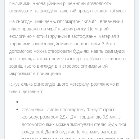
сміливими інноваційними рішеннями дозволяють
отримувати на виході унікальний продукт еталонної якості.
На сьогоднішній день, гіпсокартон "Knauf" - впевнений
лідер продажів на українському ринку. Це міцний,
екологічно чистий і зручний в застосуванні матеріал з
хорошими звукоізоляційними властивостями. З його
допомогою можна створювати будь-які, навіть самі мудрі
конструкції, а також елементи інтер'єру. Крім естетичного
зовнішнього вигляду, він створює оптимальний
мікроклімат в приміщенні.
Існує кілька різновидів цього матеріалу, розглянемо їх
більш детально:
стельовий - листи гіпсокартону "Кнауф" сірого
кольору, розміром 2,5х1,2м і товщиною 9,5 мм., з
допомогою яких можна змонтувати стелю будь-якої
складності. Даний вид листів має малу вагу, що