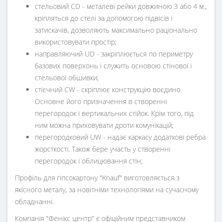
стельовий CD - металеві рейки довжиною 3 або 4 м.,
кріпляться до стелі за допомогою підвісів і
затискачів, дозволяють максимально раціонально
використовувати простір;
направляючий UD - закріплюється по периметру
базових поверхонь і служить основою стінової і
стельової обшивки;
стієчний CW - скріплює конструкцію воєдино.
Основне його призначення в створенні
перегородок і вертикальних стійок. Крім того, під
ним можна приховувати дроти комунікацій;
перегородковий UW - надає каркасу додаткові ребра
жорсткості. Також бере участь у створенні
перегородок і облицювання стін;
Профіль для гіпсокартону "Knauf" виготовляється з
якісного металу, за новітніми технологіями на сучасному
обладнанні.
Компанія "Фенікс центр" є офіційним представником