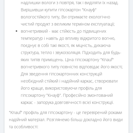
надлишки вологи з повітря, так і виділяти їх назад.
Вирішивши купити гіпсокартон "Кнауф"
вологостійкого типу, Ви отримаєте екологічно
чистий продукт з великим терміном експлуатації;
вогнетривкий - має стійкість до підвищених
температур і навіть до впливу відкритого вогню,
поєднує в собі такі якості, як міцність, дихаюча
структура, тепло і звукоізоляція. Підходить для будь-
яких типів приміщень. Ціна гіпсокартону "Knauf"
вогнетривкого типу повністю відповідає його якості;
Для зведення гіпсокартонних конструкцій
необхідний стійкий і надійний каркас, створювати
його краще, використовуючи профіль для
гіпсокартону "Кнауф". Професійно змонтований
каркас - запорука довговічності всієї конструкції.
"Knauf" профіль для гіпсокартону - це перевірений роками
надійний матеріал. Розглянемо більш докладно його види
та особливості: