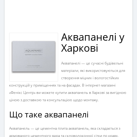
Аквапанелі у
Харкові
Аквапанелі — це сучасні будівельні
матеріали, які використовуються для
створення міцних і вологостійких
конструкцій у приміщеннях та на фасадах. В інтернет-магазині
«Фенікс Центр» ви можете купити аквапанель в Харкові за вигідною
ціною з доставкою та консультацією щодо монтажу.
Що таке аквапанелі
Аквапанель — це цементна плита аквапанель, яка складається з
армованого цементного ядра та скловолоконної сітки по краях.