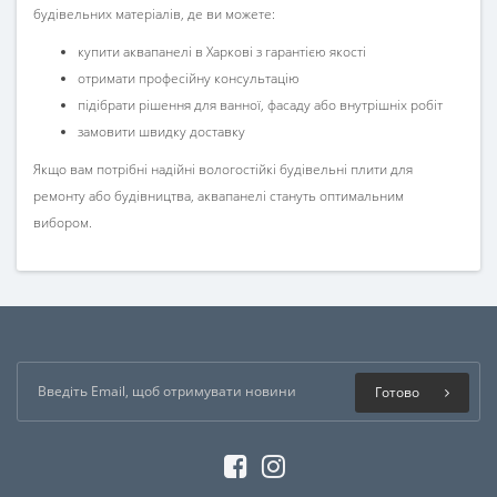
будівельних матеріалів, де ви можете:
купити аквапанелі в Харкові з гарантією якості
отримати професійну консультацію
підібрати рішення для ванної, фасаду або внутрішніх робіт
замовити швидку доставку
Якщо вам потрібні надійні вологостійкі будівельні плити для
ремонту або будівництва, аквапанелі стануть оптимальним
вибором.
Готово