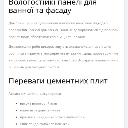
Вологостійкі панелі для
ванної та фасаду
Для приміщень із підвищеною вологістю найкраще підходять
вологостійкі панелі для ванної. Вони не деформуються під впливом
пари та води, зберігаючи свою міцність роками.
Для зовнішніх робіт використовують аквапанель для зовнішніх
робіт, яка витримує атмосферні навантаження, дощ, мороз і сонячне
випромінювання. Саме тому система Knauf Aquapanel є популярним
рішенням для фасадних систем.
Переваги цементних плит
Аквапанелі мають низку переваг:
висока вологостійкість
міцність та довговічність
простий і швидкий монтаж аквапанелей
стійкість до грибка та плісняви