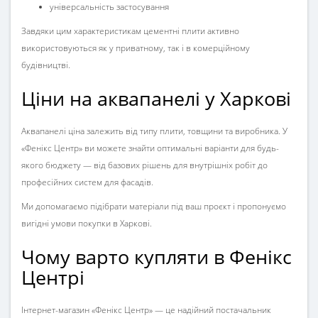
універсальність застосування
Завдяки цим характеристикам цементні плити активно
використовуються як у приватному, так і в комерційному
будівництві.
Ціни на аквапанелі у Харкові
Аквапанелі ціна залежить від типу плити, товщини та виробника. У
«Фенікс Центр» ви можете знайти оптимальні варіанти для будь-
якого бюджету — від базових рішень для внутрішніх робіт до
професійних систем для фасадів.
Ми допомагаємо підібрати матеріали під ваш проєкт і пропонуємо
вигідні умови покупки в Харкові.
Чому варто купляти в Фенікс
Центрі
Інтернет-магазин «Фенікс Центр» — це надійний постачальник