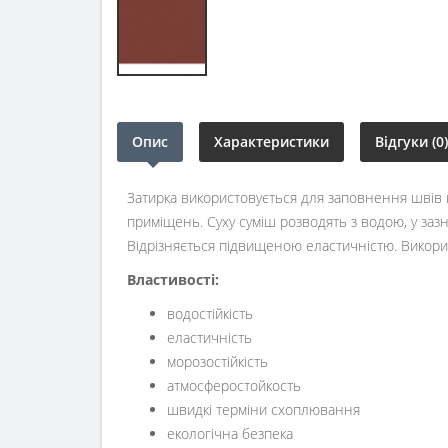
Опис
Характеристики
Відгуки (0)
Затирка використовується для заповнення швів ке
приміщень. Суху суміш розводять з водою, у зазн
Відрізняється підвищеною еластичністю. Викорис
Властивості:
водостійкість
еластичність
морозостійкість
атмосферостойкость
швидкі терміни схоплювання
екологічна безпека