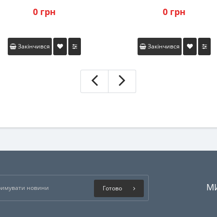
0 грн
0 грн
Закінчився
Закінчився
М
Готово