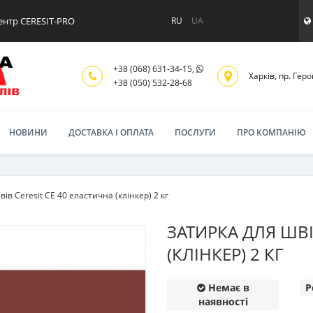
ентр CERESIT-PRO
RU
UA
+38 (068) 631-34-15,
Харків, пр. Геро
+38 (050) 532-28-68
НОВИНИ
ДОСТАВКА І ОПЛАТА
ПОСЛУГИ
ПРО КОМПАНІЮ
ів Ceresit CE 40 еластична (клінкер) 2 кг
ЗАТИРКА ДЛЯ ШВІ
(КЛІНКЕР) 2 КГ
Немає в
Р
наявності