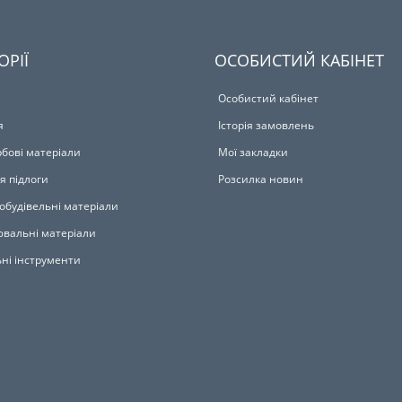
ОРІЇ
ОСОБИСТИЙ КАБІНЕТ
Особистий кабінет
я
Історія замовлень
бові матеріали
Мої закладки
я підлоги
Розсилка новин
обудівельні матеріали
вальні матеріали
ьні інструменти