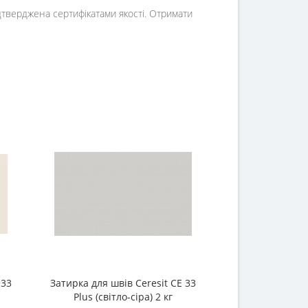
ідтверджена сертифікатами якості. Отримати
 33
Затирка для швів Ceresit CE 33
Клей ак
Plus (світло-сіра) 2 кг
універсальний П