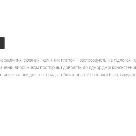
рамічних, скляних і кам'яних плиток. Її застосовують на підлогах і
аченій виробником пропорції, і доводять до однорідної консистенції.
тання затірки для швів надає облицьованої поверхні більш акуратн