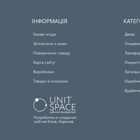
ІНФОРМАЦІЯ
КАТЕГ
Умови згоди
Двері
Зв'язатися з нами
Покрівл
Повернення товару
Лакофар
Карта сайту
Покритт
Виробники
Загальн
Товари зі знижкою
Оздоблю
Будівел
Разработка и создание
сайтов Киев, Харьков