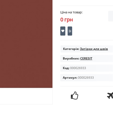
Ціна на товар:
0 грн
Категорія:
Затірки для швів
Виробник:
CERESIT
Код:
000026933
Артикул:
000026933