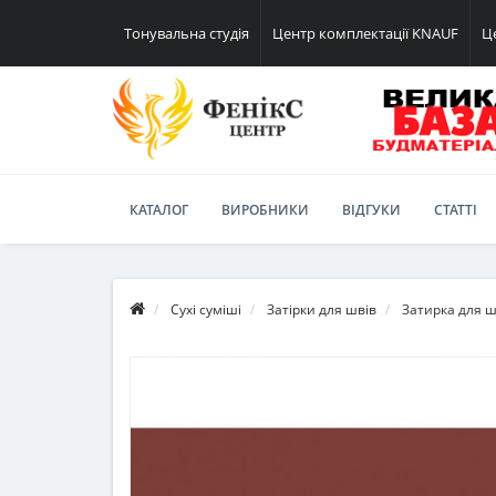
Тонувальна студія
Центр комплектації KNAUF
Ц
КАТАЛОГ
ВИРОБНИКИ
ВІДГУКИ
СТАТТІ
Сухі суміші
Затірки для швів
Затирка для шв