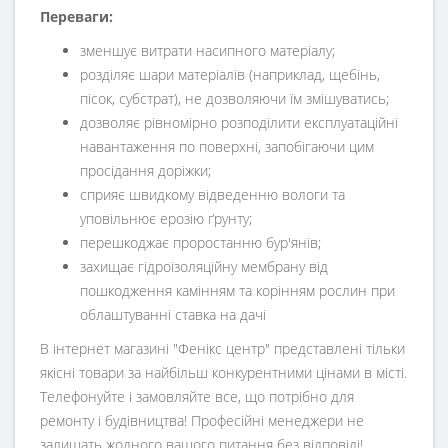
Переваги:
зменшує витрати насипного матеріалу;
розділяє шари матеріалів (наприклад, щебінь,
пісок, субстрат), не дозволяючи їм змішуватись;
дозволяє рівномірно розподілити експлуатаційні
навантаження по поверхні, запобігаючи цим
просідання доріжки;
сприяє швидкому відведенню вологи та
уповільнює ерозію ґрунту;
перешкоджає проростанню бур'янів;
захищає гідроізоляційну мембрану від
пошкодження камінням та корінням рослин при
облаштуванні ставка на дачі
В інтернет магазині "Фенікс центр" представлені тільки
якісні товари за найбільш конкурентними цінами в місті.
Телефонуйте і замовляйте все, що потрібно для
ремонту і будівництва! Професійні менеджери не
залишать жодного вашого питання без відповіді!