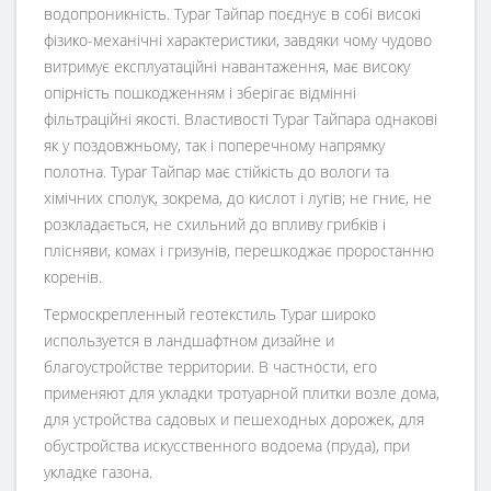
водопроникність. Typar Тайпар поєднує в собі високі
фізико-механічні характеристики, завдяки чому чудово
витримує експлуатаційні навантаження, має високу
опірність пошкодженням і зберігає відмінні
фільтраційні якості. Властивості Typar Тайпара однакові
як у поздовжньому, так і поперечному напрямку
полотна. Typar Тайпар має стійкість до вологи та
хімічних сполук, зокрема, до кислот і лугів; не гниє, не
розкладається, не схильний до впливу грибків і
плісняви, комах і гризунів, перешкоджає проростанню
коренів.
Термоскрепленный геотекстиль Typar широко
используется в ландшафтном дизайне и
благоустройстве территории. В частности, его
применяют для укладки тротуарной плитки возле дома,
для устройства садовых и пешеходных дорожек, для
обустройства искусственного водоема (пруда), при
укладке газона.