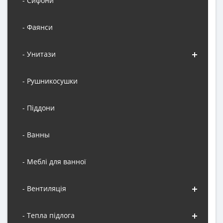
- Сифони
- Фаянси
- Унитази
- Рушникосушки
- Піддони
- Ванны
- Меблі для ванної
- Вентиляція
- Тепла підлога