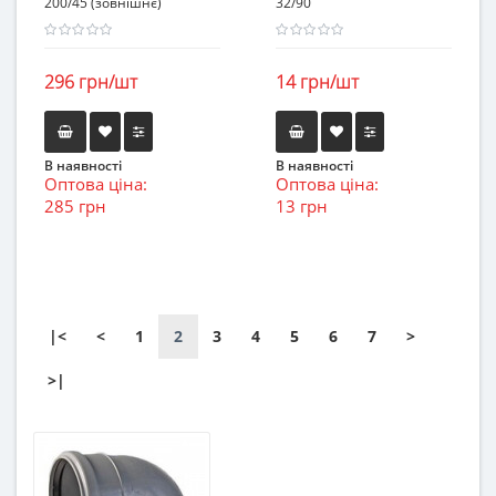
200/45 (зовнішнє)
32/90
296 грн/шт
14 грн/шт
В наявності
В наявності
Оптова ціна:
Оптова ціна:
285 грн
13 грн
|<
<
1
2
3
4
5
6
7
>
>|