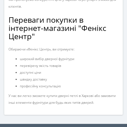
клієнтів.
Переваги покупки в
інтернет-магазині "Фенікс
Центр"
Обираючи
«Фенікс Центр»
, ви отримуєте:
широкий вибір дверної фурнітури
перевірену якість товарів
доступні ціни
швидку доставку
професійну консультацію
У нас ви легко зможете купити
дверні петлі в Харкові
або замовити
інші елементи фурнітури для будь-яких типів дверей.