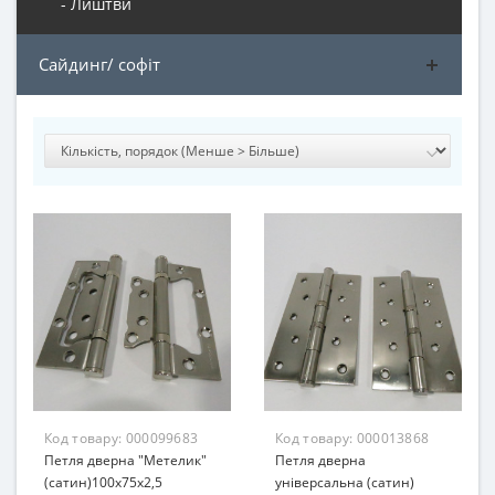
- Лиштви
Сайдинг/ софіт
Код товару:
000099683
Код товару:
000013868
Петля дверна "Метелик"
Петля дверна
(сатин)100х75х2,5
універсальна (сатин)