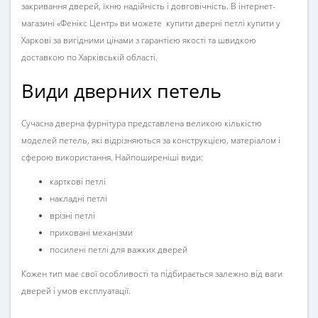
закривання дверей, їхню надійність і довговічність. В інтернет-
магазині
«Фенікс Центр»
ви можете купити
дверні петлі купити у
Харкові
за вигідними цінами з гарантією якості та швидкою
доставкою по Харківській області.
Види дверних петель
Сучасна
дверна фурнітура
представлена великою кількістю
моделей петель, які відрізняються за конструкцією, матеріалом і
сферою використання. Найпоширеніші види:
карткові петлі
накладні петлі
врізні петлі
приховані механізми
посилені петлі для важких дверей
Кожен тип має свої особливості та підбирається залежно від ваги
дверей і умов експлуатації.