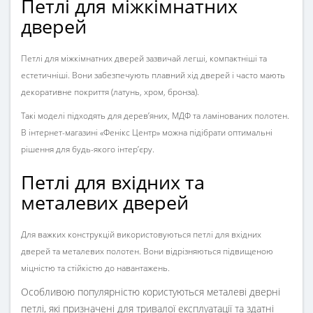
Петлі для міжкімнатних
дверей
Петлі для міжкімнатних дверей
зазвичай легші, компактніші та
естетичніші. Вони забезпечують плавний хід дверей і часто мають
декоративне покриття (латунь, хром, бронза).
Такі моделі підходять для дерев’яних, МДФ та ламінованих полотен.
В інтернет-магазині «Фенікс Центр» можна підібрати оптимальні
рішення для будь-якого інтер’єру.
Петлі для вхідних та
металевих дверей
Для важких конструкцій використовуються
петлі для вхідних
дверей
та металевих полотен. Вони відрізняються підвищеною
міцністю та стійкістю до навантажень.
Особливою популярністю користуються металеві дверні
петлі, які призначені для тривалої експлуатації та здатні