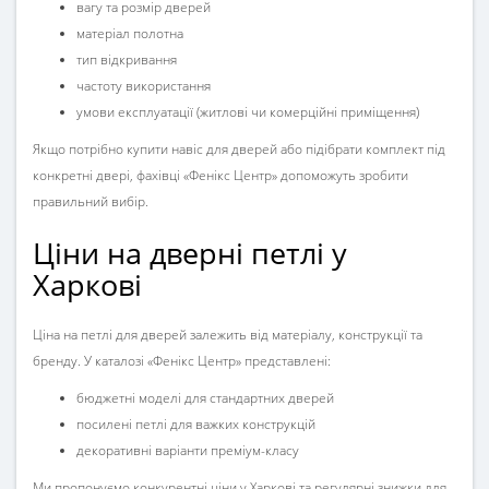
вагу та розмір дверей
матеріал полотна
тип відкривання
частоту використання
умови експлуатації (житлові чи комерційні приміщення)
Якщо потрібно купити
навіс для дверей
або підібрати комплект під
конкретні двері, фахівці «Фенікс Центр» допоможуть зробити
правильний вибір.
Ціни на дверні петлі у
Харкові
Ціна на петлі для дверей
залежить від матеріалу, конструкції та
бренду. У каталозі «Фенікс Центр» представлені:
бюджетні моделі для стандартних дверей
посилені петлі для важких конструкцій
декоративні варіанти преміум-класу
Ми пропонуємо конкурентні ціни у Харкові та регулярні знижки для