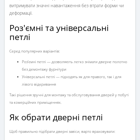
витримувати значні навантаження без втрати форми чи
деформації.
Роз'ємні та універсальні
петлі
Серед популярних варіантів:
Роз’ємні петлі
— дозволяють легко знімати дверне полотно
без демонтажу фурнітури
Універсальні петлі
— підходять як для правого, так і для
лівого відкривання
Такі рішення зручні для монтажу та обслуговування дверей у побуті
та комерційних приміщеннях.
Як обрати дверні петлі
Щоб правильно підібрати
дверні завіси
, варто враховувати: