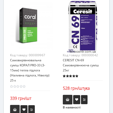
Код товару:
000009967
Код товару:
000000042
Самовирівнювальна
CERESIT CN-69
суміш КОРАЛ PRO-33 (3-
Самовирівнююча суміш
15мм) тепла підлога
25кг
(Наливна підлога, Нівелір)
25 к
528 грн/штука
339 грн/шт
В наявності