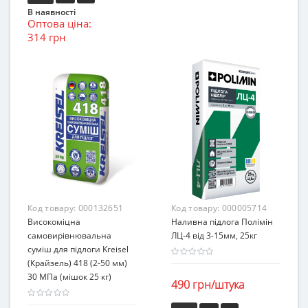
В наявності
Оптова ціна:
314 грн
Код товару:
000132651
Код товару:
000005714
Високоміцна
Наливна підлога Полімін
самовирівнювальна
ЛЦ-4 від 3-15мм, 25кг
суміш для підлоги Kreisel
(Крайзель) 418 (2-50 мм)
30 МПа (мішок 25 кг)
490 грн/штука