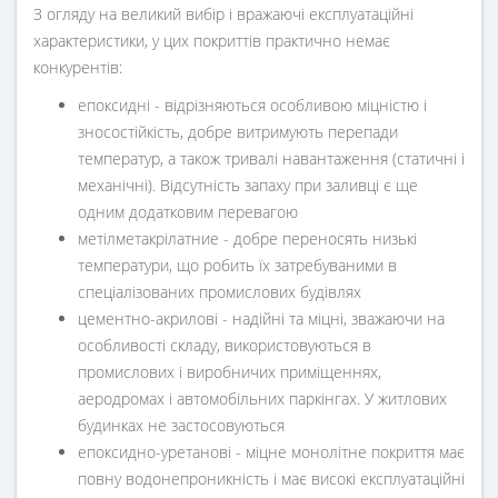
З огляду на великий вибір і вражаючі експлуатаційні
характеристики, у цих покриттів практично немає
конкурентів:
епоксидні - відрізняються особливою міцністю і
зносостійкість, добре витримують перепади
температур, а також тривалі навантаження (статичні і
механічні). Відсутність запаху при заливці є ще
одним додатковим перевагою
метілметакрілатние - добре переносять низькі
температури, що робить їх затребуваними в
спеціалізованих промислових будівлях
цементно-акрилові - надійні та міцні, зважаючи на
особливості складу, використовуються в
промислових і виробничих приміщеннях,
аеродромах і автомобільних паркінгах. У житлових
будинках не застосовуються
епоксидно-уретанові - міцне монолітне покриття має
повну водонепроникність і має високі експлуатаційні