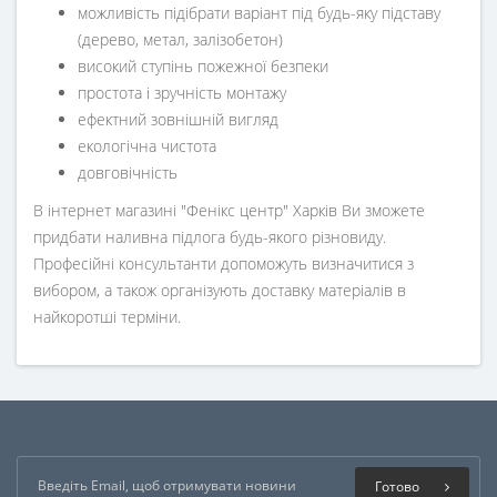
можливість підібрати варіант під будь-яку підставу
(дерево, метал, залізобетон)
високий ступінь пожежної безпеки
простота і зручність монтажу
ефектний зовнішній вигляд
екологічна чистота
довговічність
В інтернет магазині "Фенікс центр" Харків Ви зможете
придбати наливна підлога будь-якого різновиду.
Професійні консультанти допоможуть визначитися з
вибором, а також організують доставку матеріалів в
найкоротші терміни.
Готово