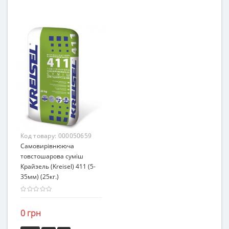
Код товару:
000050659
Самовирівнююча
товстошарова суміш
Крайзель (Kreisel) 411 (5-
35мм) (25кг.)
0 грн