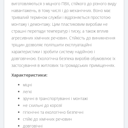
виготовляються з міцного ПВХ, стійкого до різного виду
навантажень, в тому числі і до механічних. Воно має
тривалий терміном служби і відрізняється простотою
монтажу і демонтажу. Цим пластиковим виробам не
страшні перепади температур і тиску, а також вплив
агресивних хімічних речовин. Стійкість до виникнення
тріщин дозволяє поліпшити експлуатаційні
характеристики і зробити систему надійною і
довговічною. Екологічна безпека виробів обумовлює їх
застосування в житлових та громадських приміщеннях.
Характеристики:
міцні
легкі
зручні в транспортуванні і монтажі
не схильні до корозії
гігієнічні та екологічно безпечні
стійкі до хімічних речовин
довговічні