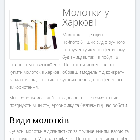
Молотки у
Харкові
Молоток — це один із
найпотрібніших видів ручного
інструменту як у професійному
будівництві, так і в побуті. В
інтернет-магазині
«Фенікс Центр»
ви можете легко
купити
молоток в Харкові
, обравши модель під конкретні
завдання: від простих побутових робіт до професійного
використання.
Ми пропонуємо надійні та довговічні інструменти, які
поєднують міцність, ергономіку та безпеку під час роботи.
Види молотків
Сучасні молотки відрізняються за призначенням, вагою та
конструкцією. У каталозі «Фенікс Центр» представлені різні