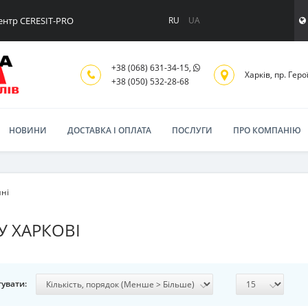
ентр CERESIT-PRO
RU
UA
+38 (068) 631-34-15,
Харків, пр. Геро
+38 (050) 532-28-68
НОВИНИ
ДОСТАВКА І ОПЛАТА
ПОСЛУГИ
ПРО КОМПАНІЮ
йні
У ХАРКОВІ
увати: