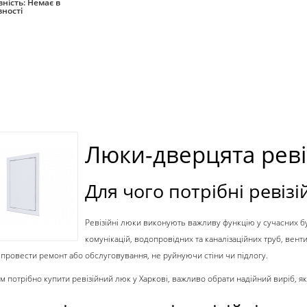
ність:
Немає в
вності
Закінчився
Люки-дверцята ревіз
Для чого потрібні ревізі
Ревізійні люки виконують важливу функцію у сучасних бу
комунікацій, водопровідних та каналізаційних труб, вен
провести ремонт або обслуговування, не руйнуючи стіни чи підлогу.
м потрібно
купити ревізійний люк у Харкові
, важливо обрати надійний виріб, я