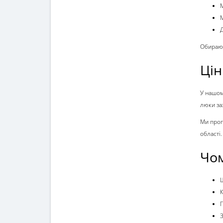
Д
Обираю
Цін
У нашом
люки за
Ми проп
області.
Чом
К
Г