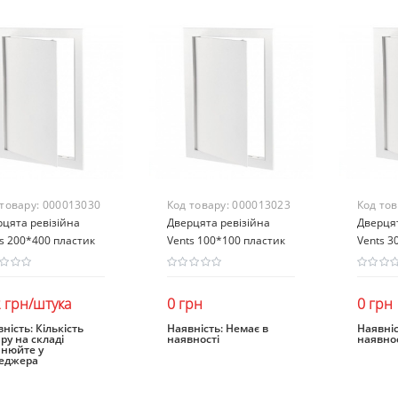
 товару:
000013030
Код товару:
000013023
Код то
цята ревізійна
Дверцята ревізійна
Дверцят
s 200*400 пластик
Vents 100*100 пластик
Vents 3
 грн/штука
0 грн
0 грн
ність:
Кількість
Наявність:
Немає в
Наявніс
ру на складі
наявності
наявнос
В кошик
Закінчився
Зак
чнюйте у
еджера