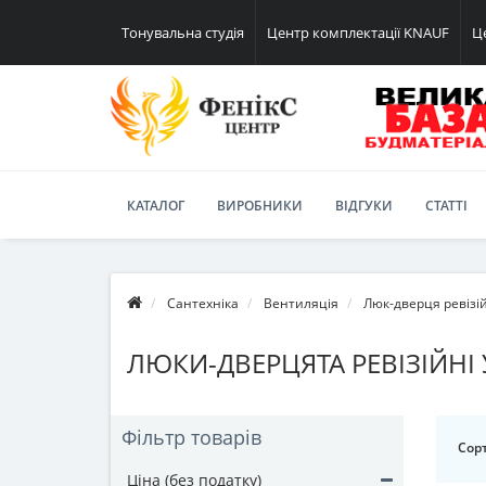
Тонувальна студія
Центр комплектації KNAUF
Ц
КАТАЛОГ
ВИРОБНИКИ
ВІДГУКИ
СТАТТІ
Сантехніка
Вентиляція
Люк-дверця ревізі
ЛЮКИ-ДВЕРЦЯТА РЕВІЗІЙНІ 
Фільтр товарів
Сорт
Ціна (без податку)