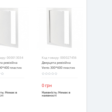
вару:
000013034
Код товару:
000027456
а ревізійна
Дверцята ревізійна
00*400 пластик
Vents 300*600 пластик
0 грн
ть:
Немає в
Наявність:
Немає в
ті
наявності
інчився
Закінчився