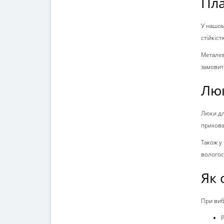
Пла
У нашом
стійкіс
Металев
замови
Люк
Люки дл
прихова
Також у
вологос
Як 
При виб