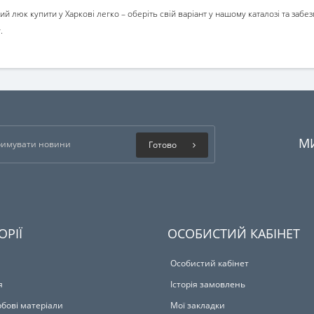
ний люк купити у Харкові
легко – оберіть свій варіант у нашому каталозі та забе
.
М
Готово
ОРІЇ
ОСОБИСТИЙ КАБІНЕТ
Особистий кабінет
я
Історія замовлень
бові матеріали
Мої закладки