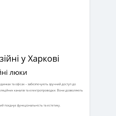
ійні у Харкові
йні люки
динках та офісах – забезпечують зручний доступ до
тиляційних каналів та електропроводки. Вони дозволяють
кий поєднує функціональність та естетику.