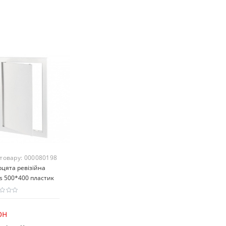
 товару:
000080198
цята ревізійна
s 500*400 пластик
рн