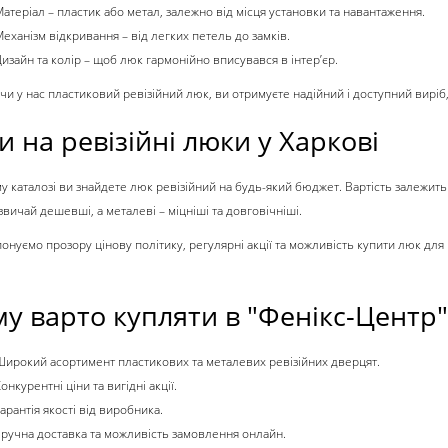
Матеріал
– пластик або метал, залежно від місця установки та навантаження.
Механізм відкривання
– від легких петель до замків.
изайн та колір
– щоб люк гармонійно вписувався в інтер’єр.
чи у нас
пластиковий ревізійний люк
, ви отримуєте надійний і доступний виріб
и на ревізійні люки у Харкові
у каталозі ви знайдете
люк ревізійний
на будь-який бюджет. Вартість залежить 
звичай дешевші, а металеві – міцніші та довговічніші.
онуємо прозору цінову політику, регулярні акції та можливість
купити люк для 
у варто купляти в "Фенікс-Центр"
Широкий асортимент пластикових та металевих ревізійних дверцят.
онкурентні ціни та вигідні акції.
арантія якості від виробника.
Зручна доставка та можливість замовлення онлайн.