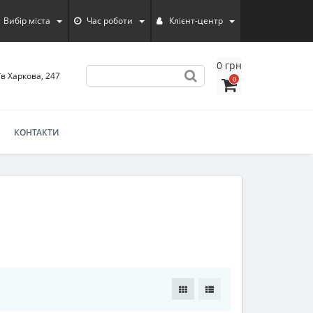
Вибір міста
Час роботи
Клієнт-центр
0 грн
їв Харкова, 247
0
КОНТАКТИ