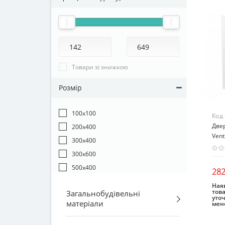
Товари зі знижкою
Розмір
100х100
Код
Двер
200х400
Vent
300х400
300х600
500х400
282
Наяв
това
Загальнобудівельні
уто
матеріали
мен