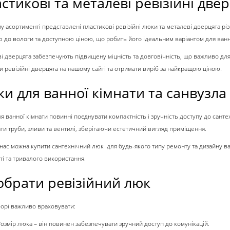
стикові та металеві ревізійні две
у асортименті представлені
пластикові ревізійні люки
та металеві дверцята різ
тю до вологи та доступною ціною, що робить його ідеальним варіантом для ванн
і дверцята забезпечують підвищену міцність та довговічність, що важливо дл
ти
ревізійні дверцята
на нашому сайті та отримати виріб за найкращою ціною.
и для ванної кімнати та санвузла
я ванної кімнати
повинні поєднувати компактність і зручність доступу до сант
ти труби, зливи та вентилі, зберігаючи естетичний вигляд приміщення.
 нас можна купити
сантехнічний люк
для будь-якого типу ремонту та дизайну ва
ті та тривалого використання.
обрати ревізійний люк
орі важливо враховувати:
Розмір люка
– він повинен забезпечувати зручний доступ до комунікацій.