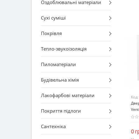
Оздоблювальні матеріали
Сухі суміші
Покрівля
Тепло-звукоізоляція
Пиломатеріали
Будівельна хімія
Лакофарбові матеріали
Код
Двер
Vent
Покриття підлоги
Сантехніка
0 г