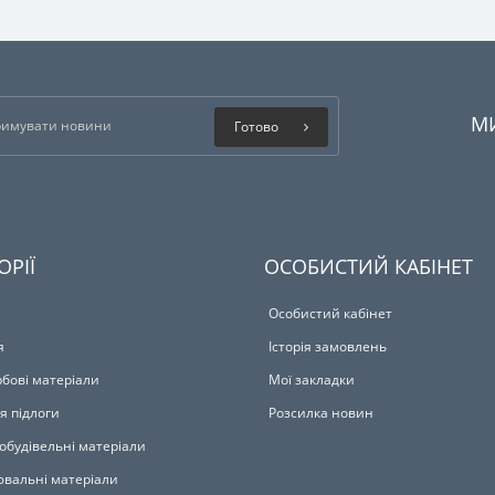
М
Готово
ОРІЇ
ОСОБИСТИЙ КАБІНЕТ
Особистий кабінет
я
Історія замовлень
бові матеріали
Мої закладки
я підлоги
Розсилка новин
обудівельні матеріали
вальні матеріали