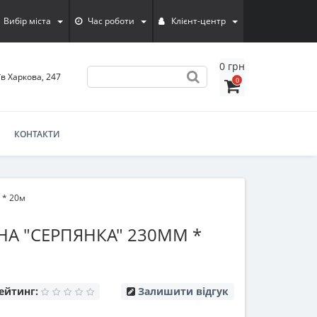
Вибір міста
Час роботи
Клієнт-центр
0 грн
їв Харкова, 247
0
КОНТАКТИ
 * 20м
НА "СЕРПЯНКА" 230ММ *
ейтинг:
Залишити відгук