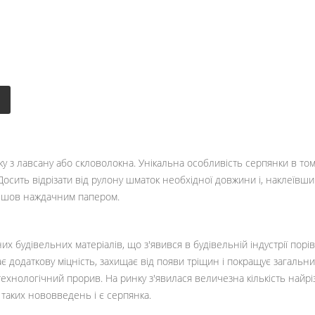
тку з лавсану або скловолокна. Унікальна особливість серпянки в то
 Досить відрізати від рулону шматок необхідної довжини і, наклеїв
и шов наждачним папером.
них будівельних матеріалів, що з'явився в будівельній індустрії по
адає додаткову міцність, захищає від появи тріщин і покращує загаль
технологічний прорив. На ринку з'явилася величезна кількість найрі
 таких нововведень і є серпянка.