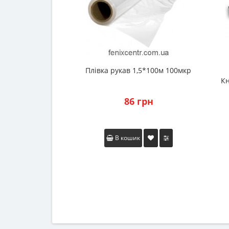
Плівка рукав 1,5*100м 100мкр
Кн
86 грн
В кошик