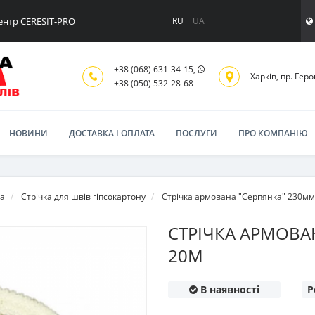
ентр CERESIT-PRO
RU
UA
+38 (068) 631-34-15,
Харків, пр. Геро
+38 (050) 532-28-68
НОВИНИ
ДОСТАВКА І ОПЛАТА
ПОСЛУГИ
ПРО КОМПАНІЮ
та
Стрічка для швів гіпсокартону
Стрічка армована "Серпянка" 230мм
СТРІЧКА АРМОВА
20М
В наявності
Р