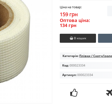
Ціна на товар:
159 грн
Оптова ціна:
134 грн
В кошик
Категорія:
Плівки / Скотч/ізол
Код:
000023334
Артикул:
000023334