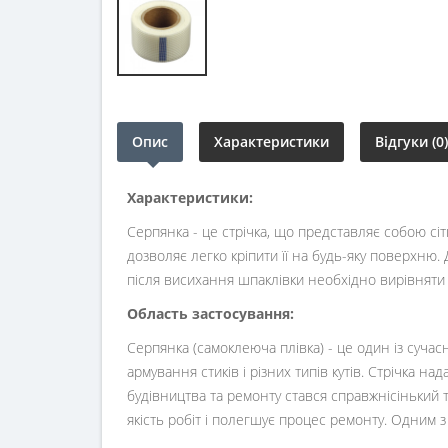
Опис
Характеристики
Відгуки (0)
Характеристики:
Серпянка - це стрічка, що представляє собою сі
дозволяє легко кріпити її на будь-яку поверхню.
після висихання шпаклівки необхідно вирівнят
Область застосування:
Серпянка (самоклеюча плівка) - це один із сучас
армування стиків і різних типів кутів. Стрічка н
будівництва та ремонту стався справжнісінький 
якість робіт і полегшує процес ремонту. Одним з