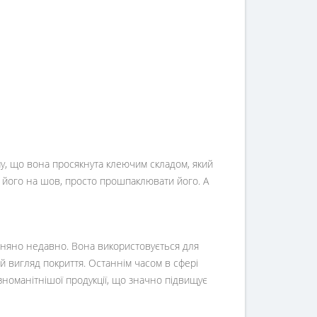
му, що вона просякнута клеючим складом, який
ши його на шов, просто прошпаклювати його. А
рівняно недавно. Вона використовується для
ний вигляд покриття. Останнім часом в сфері
зноманітнішої продукції, що значно підвищує