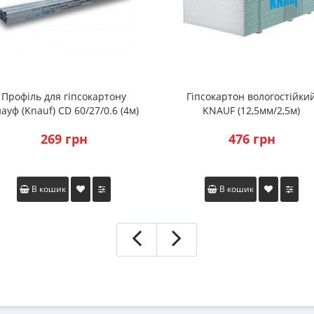
Профіль для гіпсокартону
Гіпсокартон вологостійки
ауф (Knauf) CD 60/27/0.6 (4м)
KNAUF (12,5мм/2,5м)
269 грн
476 грн
В кошик
В кошик