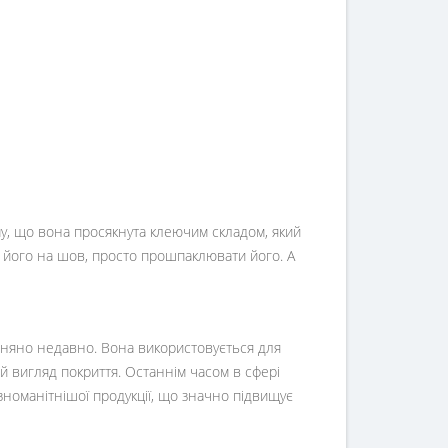
му, що вона просякнута клеючим складом, який
ши його на шов, просто прошпаклювати його. А
рівняно недавно. Вона використовується для
ний вигляд покриття. Останнім часом в сфері
зноманітнішої продукції, що значно підвищує