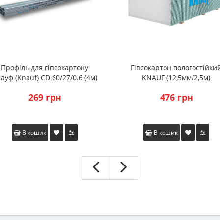
Профіль для гіпсокартону
Гіпсокартон вологостійки
ауф (Knauf) CD 60/27/0.6 (4м)
KNAUF (12,5мм/2,5м)
269 грн
476 грн
В кошик
В кошик