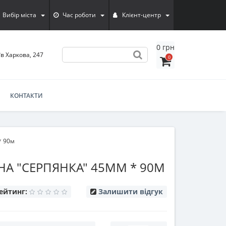
Вибір міста
Час роботи
Клієнт-центр
0 грн
їв Харкова, 247
0
КОНТАКТИ
* 90м
НА "СЕРПЯНКА" 45ММ * 90М
ейтинг:
Залишити відгук