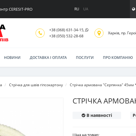
ентр CERESIT-PRO
RU
UA
+38 (068) 631-34-15,
Харків, пр. Геро
+38 (050) 532-28-68
НОВИНИ
ДОСТАВКА І ОПЛАТА
ПОСЛУГИ
ПРО КОМПАНІЮ
та
Стрічка для швів гіпсокартону
Стрічка армована "Серпянка" 45мм 
СТРІЧКА АРМОВА
В наявності
Р
Ціна на товар: