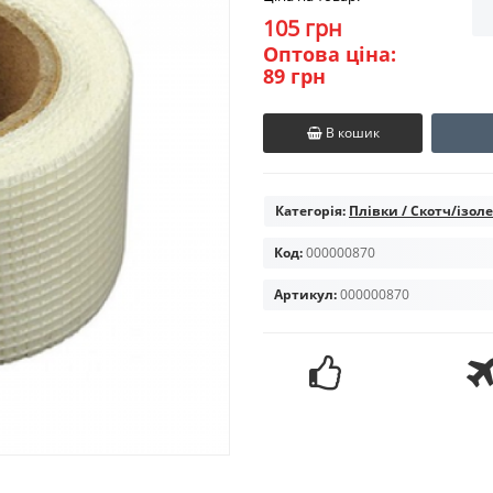
105 грн
Оптова ціна:
89 грн
В кошик
Категорія:
Плівки / Скотч/ізол
Код:
000000870
Артикул:
000000870