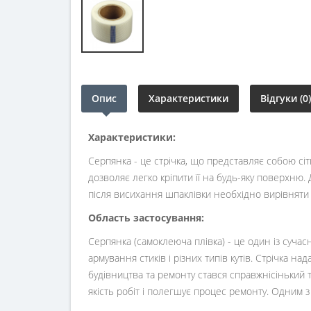
Опис
Характеристики
Відгуки (0)
Характеристики:
Серпянка - це стрічка, що представляє собою сі
дозволяє легко кріпити її на будь-яку поверхню.
після висихання шпаклівки необхідно вирівнят
Область застосування:
Серпянка (самоклеюча плівка) - це один із сучас
армування стиків і різних типів кутів. Стрічка н
будівництва та ремонту стався справжнісінький 
якість робіт і полегшує процес ремонту. Одним з