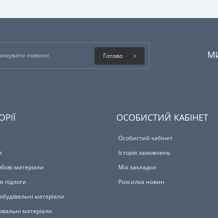
М
Готово
ОРІЇ
ОСОБИСТИЙ КАБІНЕТ
Особистий кабінет
я
Історія замовлень
бові матеріали
Мої закладки
я підлоги
Розсилка новин
обудівельні матеріали
вальні матеріали