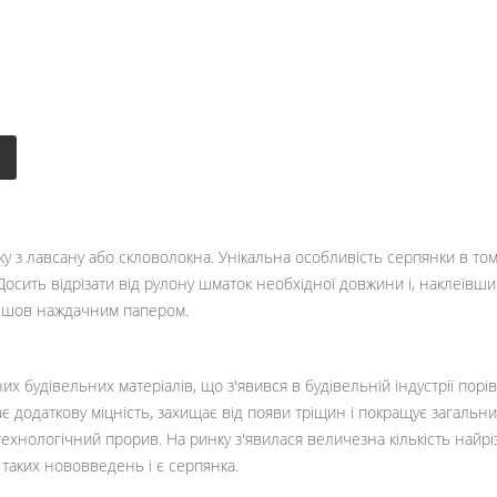
тку з лавсану або скловолокна. Унікальна особливість серпянки в то
 Досить відрізати від рулону шматок необхідної довжини і, наклеїв
и шов наждачним папером.
них будівельних матеріалів, що з'явився в будівельній індустрії по
адає додаткову міцність, захищає від появи тріщин і покращує загаль
технологічний прорив. На ринку з'явилася величезна кількість найрі
 таких нововведень і є серпянка.