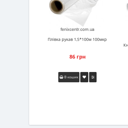
Плівка рукав 1,5*100м 100мкр
Кн
86 грн
В кошик