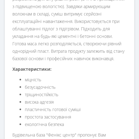
з підвищеною вологістю). Завдяки армирующим
волокнам в складі, суміш витримує серйозні
експлуатаційні навантаження. Використовується при
облаштуванні підлог з підігрівом. Підходить для
укладання на будь-які цементні і бетонні основи.
Готова маса легко розподіляється, створюючи рівний
однорідний пласт. Витрата продукту залежить від стану
базової основи і професійних навичок виконавця.
Характеристики:
міцність
безусадочність
тріщиностійкість
висока адгезія
пластичність готової суміші
простота застосування
екологічна безпека
Будівельна база "Фенікс центр" пропонує Вам