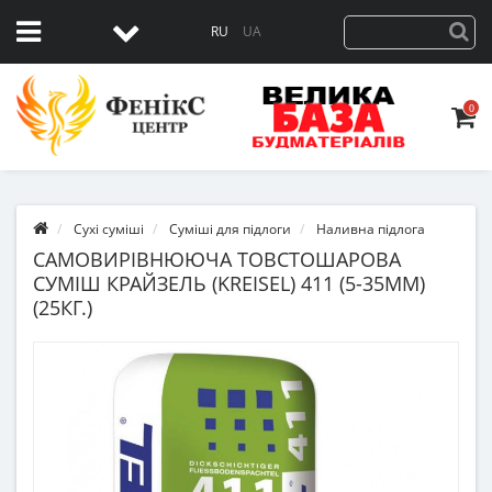
RU
UA
0
Сухі суміші
Суміші для підлоги
Наливна підлога
САМОВИРІВНЮЮЧА ТОВСТОШАРОВА
СУМІШ КРАЙЗЕЛЬ (KREISEL) 411 (5-35ММ)
(25КГ.)