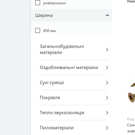
Наяв
універсальні
Ширина
450 мм
Загальнобудівельні
матеріали
Оздоблювальні матеріали
Сухі суміші
Покрівля
Тепло-звукоізоляція
Код
Сам
Пиломатеріали
жов