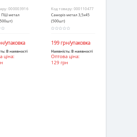
вару:
000003916
Код товару:
000110477
з ПШ метал
Саморіз метал 3,5х45
(500шт)
(500шт)
рн/упаковка
199 грн/упаковка
ть:
В наявності
Наявність:
В наявності
 ціна:
Оптова ціна:
ошик
В кошик
рн
129 грн