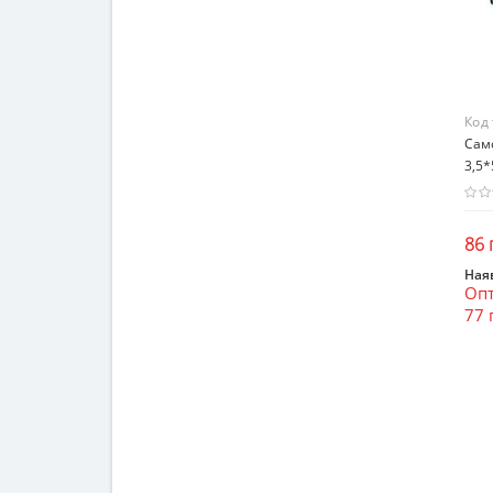
Код
Само
3,5*
86 
Наяв
Опт
77 