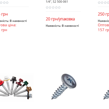
1/4", S2 500-061
 грн
250 г
20 грн/упаковка
ність:
В наявності
Наявніс
ова ціна:
Оптова
В кошик
В к
Наявність:
В наявності
 грн
157 г
В кошик