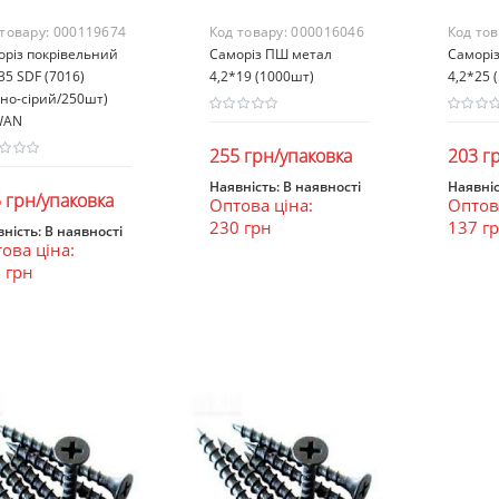
 товару:
000119674
Код товару:
000016046
Код то
оріз покрівельний
Саморіз ПШ метал
Саморі
35 SDF (7016)
4,2*19 (1000шт)
4,2*25 
но-сірий/250шт)
WAN
255 грн/упаковка
203 г
Наявність:
В наявності
Наявніс
 грн/упаковка
Оптова ціна:
Оптова
В кошик
В к
230 грн
137 г
ність:
В наявності
ова ціна:
В кошик
 грн