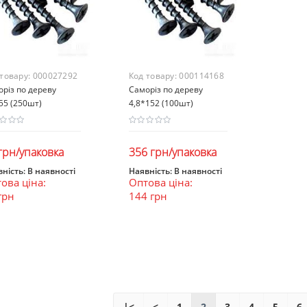
 товару:
000027292
Код товару:
000114168
різ по дереву
Саморіз по дереву
55 (250шт)
4,8*152 (100шт)
грн/упаковка
356 грн/упаковка
ність:
В наявності
Наявність:
В наявності
ова ціна:
Оптова ціна:
В кошик
В кошик
грн
144 грн
|<
<
1
2
3
4
5
6