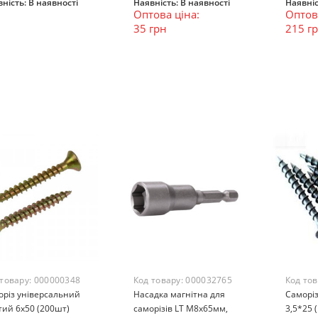
ність:
В наявності
Наявність:
В наявності
Наявніс
Оптова ціна:
Оптова
В кошик
В кошик
В к
35 грн
215 г
 товару:
000000348
Код товару:
000032765
Код то
оріз універсальний
Насадка магнітна для
Саморіз
тий 6х50 (200шт)
саморізів LT М8х65мм,
3,5*25 