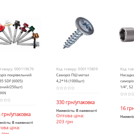
 товару:
000119676
Код товару:
000115809
Код то
оріз покрівельний
Саморіз ПШ метал
Насадка
35 SDF (6005)
4,2*16 (1000шт)
саморіз
лений/250шт)
1/4", S2
WAN
330 грн/упаковка
16 гр
Наявність:
В наявності
 грн/упаковка
Оптова ціна:
В кошик
Наявніс
203 грн
В к
ність:
В наявності
ова ціна:
В кошик
 грн