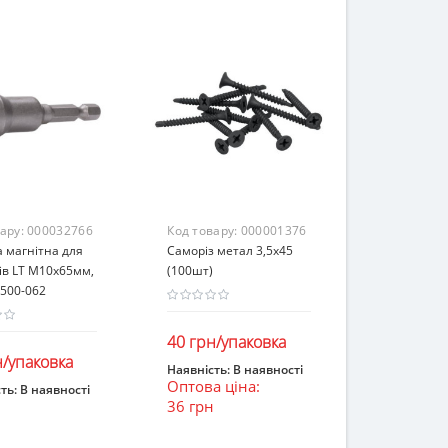
вару:
000032766
Код товару:
000001376
 магнітна для
Саморіз метал 3,5х45
ів LT М10х65мм,
(100шт)
 500-062
40 грн/упаковка
н/упаковка
Наявність:
В наявності
Оптова ціна:
В кошик
ть:
В наявності
36 грн
ошик