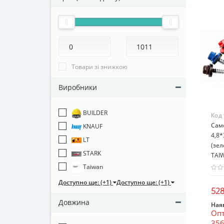
Товари зі знижкою
Виробники
BUILDER
Код
Сам
KNAUF
4,8*
LT
(зе
STARK
TAI
Taiwan
Доступно ще: (+1)
Доступно ще: (+1)
528
Довжина
Наяв
Опт
356