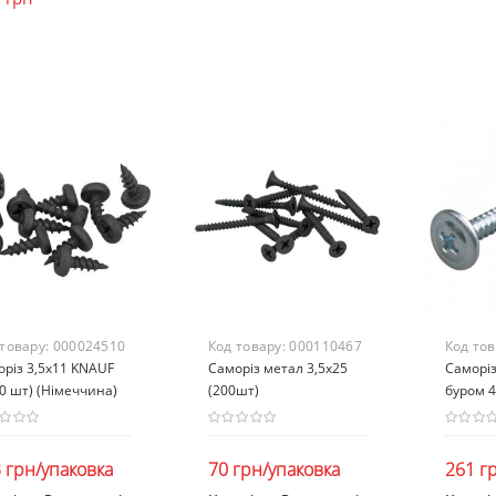
 товару:
000024510
Код товару:
000110467
Код то
різ 3,5х11 KNAUF
Саморіз метал 3,5х25
Саморіз
0 шт) (Німеччина)
(200шт)
буром 4
 грн/упаковка
70 грн/упаковка
261 г