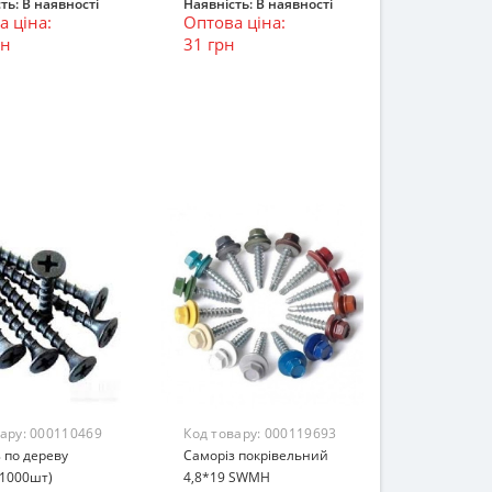
ть:
В наявності
Наявність:
В наявності
 ціна:
Оптова ціна:
ошик
В кошик
рн
31 грн
вару:
000110469
Код товару:
000119693
 по дереву
Саморіз покрівельний
(1000шт)
4,8*19 SWMH