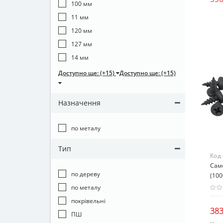
100 мм
11 мм
120 мм
127 мм
14 мм
Доступно ще: (+15)
Доступно ще: (+15)
Назначення
по металу
Тип
Код
Само
по дереву
(100
по металу
покрівельні
383
ПШ