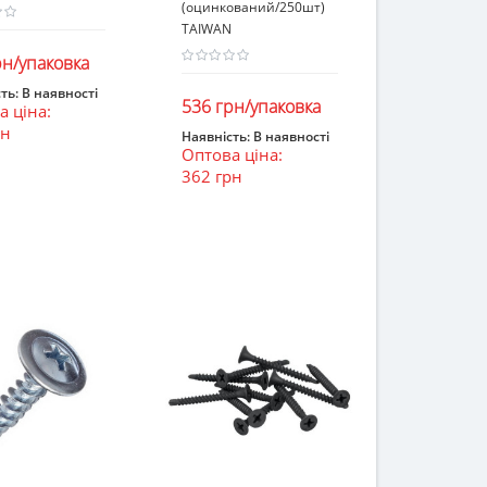
(оцинкований/250шт)
TAIWAN
рн/упаковка
ть:
В наявності
536 грн/упаковка
 ціна:
ошик
рн
Наявність:
В наявності
Оптова ціна:
В кошик
362 грн