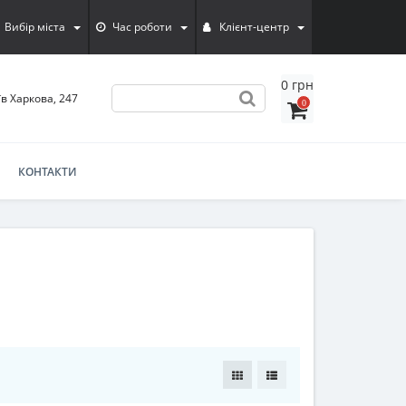
Вибір міста
Час роботи
Клієнт-центр
0 грн
їв Харкова, 247
0
КОНТАКТИ