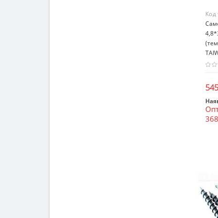
Код
Сам
4,8*
(тем
TAI
545
Наяв
Опт
368