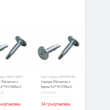
вару:
000110482
Код товару:
000006789
 ПШ метал з
Саморіз ПШ метал з
,2*16 (1000шт)
буром 4,2*16 (100шт)
рн/упаковка
34 грн/упаковка