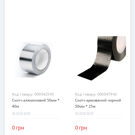
Код товару:
000042545
Код товару:
000047942
Скотч алюмінієвий 50мм *
Скотч армований чорний
40м
50мм * 25м
0 грн
0 грн