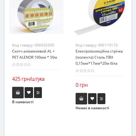
Код товару:
000032305
Код товару:
000115172
Скотч алюмінієвий AL +
Електроізоляційна стрічка
PET ALENOR 100мм * 50м
(ізолента) Сталь ПВХ
0,15мм*17мм*20м біла
425 грн/штука
0 грн
В наявності
Немає в наявності