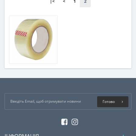
|<
<
1
2
Готово