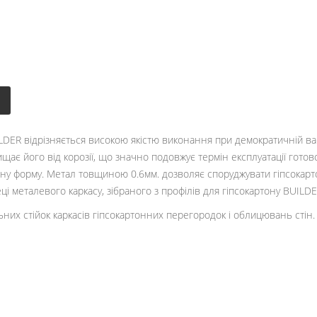
ILDER відрізняється високою якістю виконання при демократичній ва
ає його від корозії, що значно подовжує термін експлуатації готово
ьну форму. Метал товщиною 0.6мм. дозволяє споруджувати гіпсокартон
еці металевого каркасу, зібраного з профілів для гіпсокартону BUILDE
их стійок каркасів гіпсокартонних перегородок і облицювань стін.