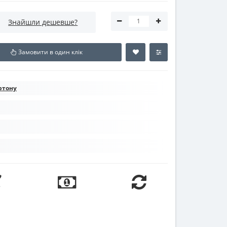
Знайшли дешевше?
Замовити в один клік
ртону