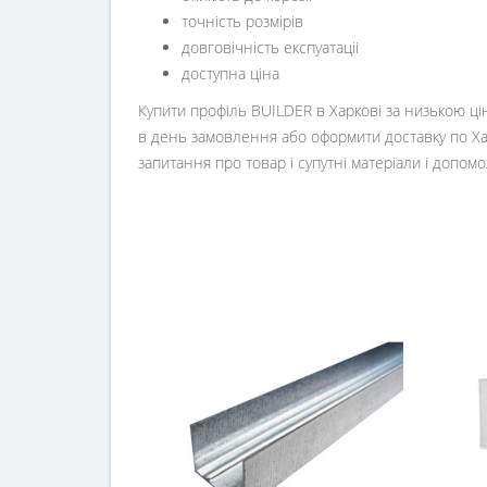
точність розмірів
довговічність експуатаціі
доступна ціна
Купити профіль BUILDER в Харкові за низькою ці
в день замовлення або оформити доставку по Хар
запитання про товар і супутні матеріали і допом