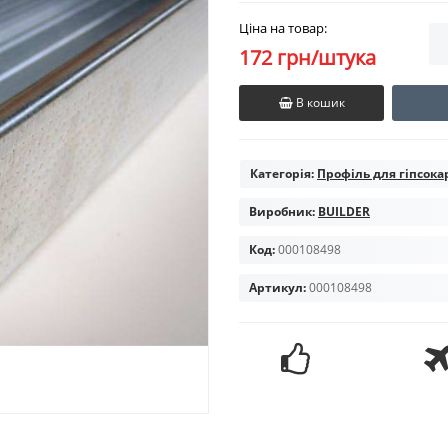
Ціна на товар:
172 грн/штука
В кошик
Категорія:
Профіль для гіпсока
Виробник:
BUILDER
Код:
000108498
Артикул:
000108498