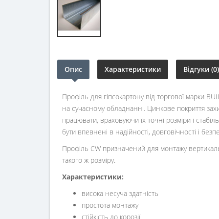
Опис
Характеристики
Відгуки (0)
Профіль для гіпсокартону від торгової марки BU
на сучасному обладнанні. Цинкове покриття захищ
працювати, враховуючи їх точні розміри і стабіл
бути впевнені в надійності, довговічності і безп
Профіль CW призначений для монтажу вертикальн
такого ж розміру.
Характеристики:
висока несуча здатність
простота монтажу
стійкість до корозії