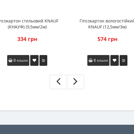
іпсокартон стельовий KNAUF
Гіпсокартон вологостійки
(КНАУФ) (9,5мм/2м)
KNAUF (12,5мм/3м)
334 грн
574 грн
В кошик
В кошик