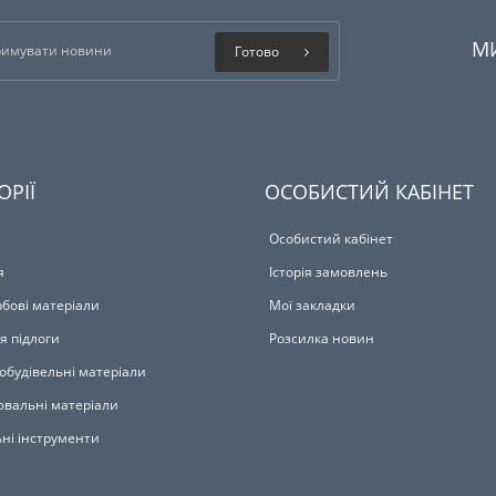
М
Готово
ОРІЇ
ОСОБИСТИЙ КАБІНЕТ
Особистий кабінет
я
Історія замовлень
бові матеріали
Мої закладки
я підлоги
Розсилка новин
обудівельні матеріали
вальні матеріали
ьні інструменти