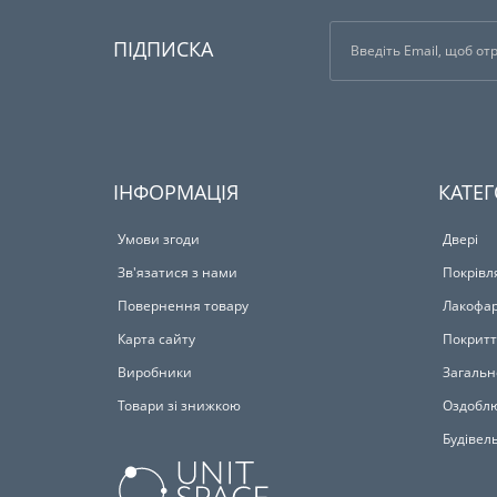
ПІДПИСКА
ІНФОРМАЦІЯ
КАТЕГ
Умови згоди
Двері
Зв'язатися з нами
Покрівл
Повернення товару
Лакофар
Карта сайту
Покритт
Виробники
Загальн
Товари зі знижкою
Оздоблю
Будівел