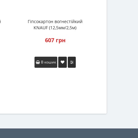
й
Гіпсокартон вогнестійкий
З'єднувач хр
KNAUF (12,5мм/2,5м)
дворівневий 
607 грн
26 
В кошик
В коши