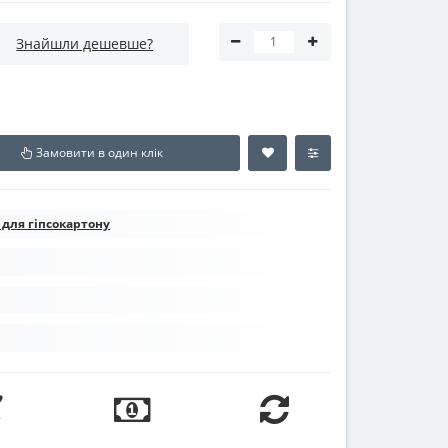
Знайшли дешевше?
Замовити в один клік
для гіпсокартону