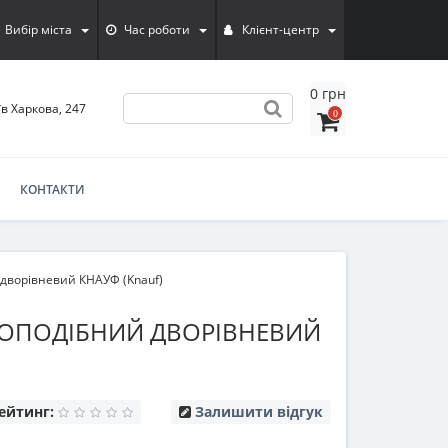
Вибір міста
Час роботи
Клієнт-центр
0 грн
їв Харкова, 247
0
КОНТАКТИ
 дворівневий КНАУФ (Knauf)
ТОПОДІБНИЙ ДВОРІВНЕВИЙ
ейтинг:
Залишити відгук