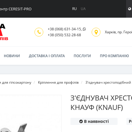
ентр CERESIT-PRO
RU
UA
+38 (068) 631-34-15,
Харків, пр. Геро
+38 (050) 532-28-68
НОВИНИ
ДОСТАВКА І ОПЛАТА
ПОСЛУГИ
ПРО КОМПАНІЮ
 для гіпсокартону
Кріплення для профілів
З'єднувач хрестоподібний
З'ЄДНУВАЧ ХРЕС
КНАУФ (KNAUF)
В наявності
Р