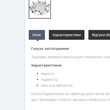
Опис
Характеристики
Відгуки (0)
Галузь застосування:
З'єднувач використовується для створення стель 
Характеристики:
міцність
надійність
простота кріплення
Купити будматеріали за найвигіднішою ціною мож
дані. Менеджер інтернет магазина зв'яжеться з 