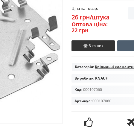
Ціна на товар:
26 грн/штука
Оптова ціна:
22 грн
В кошик
Категорія:
Кріпильні елементи 
Виробник:
KNAUF
Код:
000107060
Артикул:
000107060