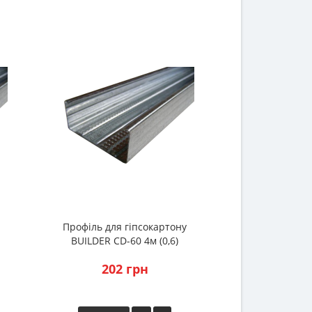
Профіль для гіпсокартону
Профіль для 
BUILDER CD-60 4м (0,6)
BUILDER CW-
202 грн
229