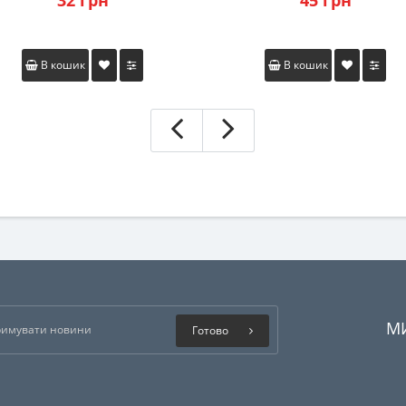
32 грн
45 грн
В кошик
В кошик
М
Готово