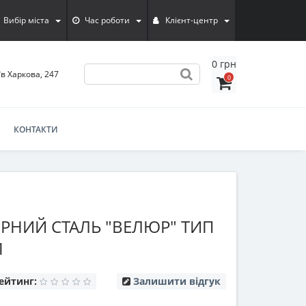
Вибір міста
Час роботи
Клієнт-центр
0 грн
їв Харкова, 247
0
КОНТАКТИ
РНИЙ СТАЛЬ "ВЕЛЮР" ТИП
М
ейтинг:
Залишити відгук