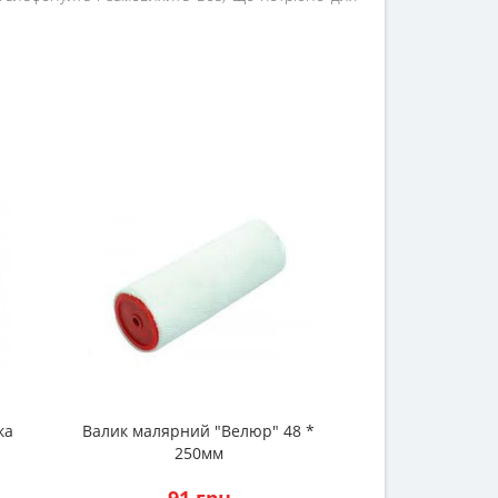
ка
Валик малярний "Велюр" 48 *
Валик м
250мм
"Мультиколор