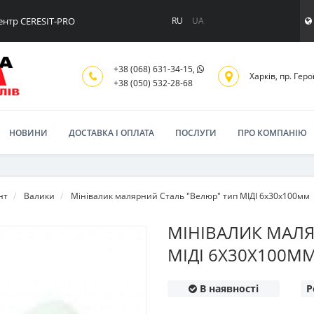
ентр CERESIT-PRO
RU
UA
+38 (068) 631-34-15,
Харків, пр. Геро
+38 (050) 532-28-68
НОВИНИ
ДОСТАВКА І ОПЛАТА
ПОСЛУГИ
ПРО КОМПАНІЮ
нт
Валики
Мінівалик малярний Сталь "Велюр" тип МІДІ 6х30х100мм
МІНІВАЛИК МАЛЯ
МІДІ 6Х30Х100М
В наявності
Р