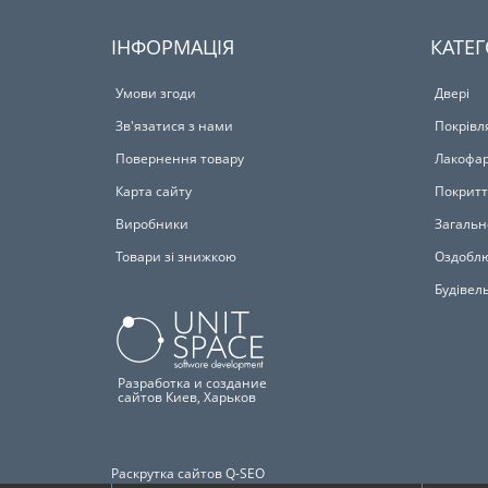
ІНФОРМАЦІЯ
КАТЕГ
Умови згоди
Двері
Зв'язатися з нами
Покрівл
Повернення товару
Лакофар
Карта сайту
Покритт
Виробники
Загальн
Товари зі знижкою
Оздоблю
Будівел
Разработка и создание
сайтов Киев, Харьков
Раскрутка сайтов Q-SEO