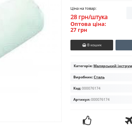
Ціна на товар:
28 грн/штука
Оптова ціна:
27 грн
В кошик
Категорія:
Малярський інстру
Виробник:
Сталь
Код:
000076174
Артикул:
000076174