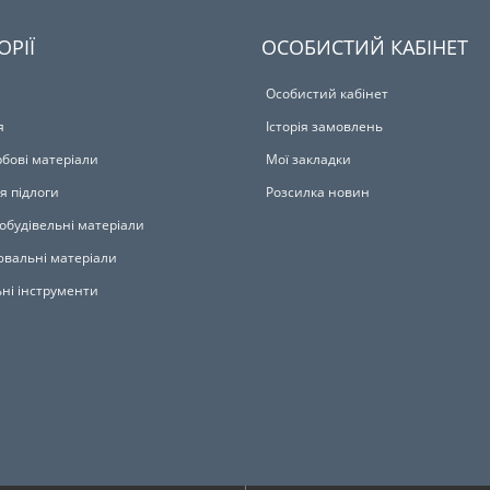
ОРІЇ
ОСОБИСТИЙ КАБІНЕТ
Особистий кабінет
я
Історія замовлень
бові матеріали
Мої закладки
я підлоги
Розсилка новин
обудівельні матеріали
вальні матеріали
ьні інструменти