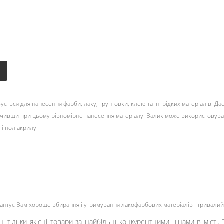
ється для нанесення фарби, лаку, грунтовки, клею та ін. рідких матеріалів. 
ечивши при цьому рівномірне нанесення матеріалу. Валик може використовува
і поліакрилу.
рантує Вам хороше вбирання і утримування лакофарбових матеріалів і тривалий
ні тільки якісні товари за найбільш конкурентними цінами в місті.