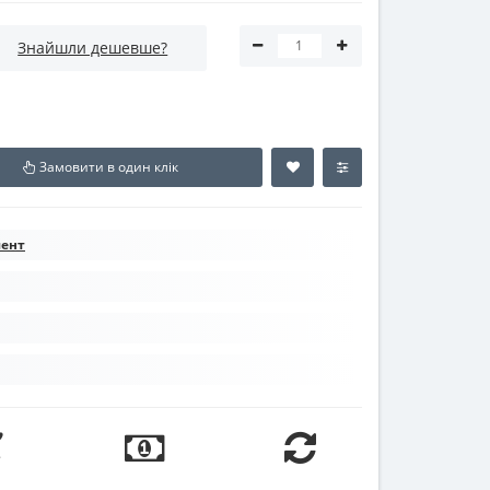
Знайшли дешевше?
Замовити в один клік
мент