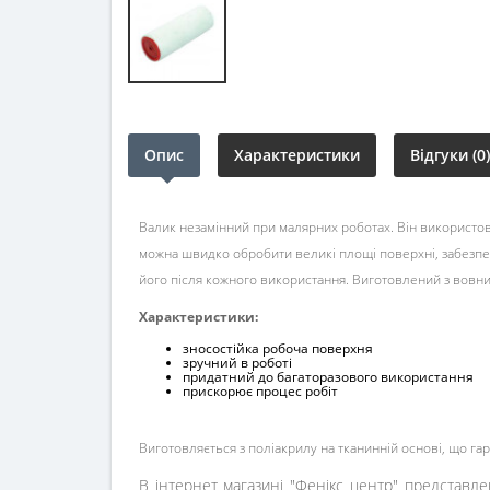
Опис
Характеристики
Відгуки (0)
Валик незамінний при малярних роботах. Він використову
можна швидко обробити великі площі поверхні, забезп
його після кожного використання. Виготовлений з вовни 
Характеристики:
зносостійка робоча поверхня
зручний в роботі
придатний до багаторазового використання
прискорює процес робіт
Виготовляється з поліакрилу на тканинній основі, що га
В інтернет магазині "Фенікс центр" представле