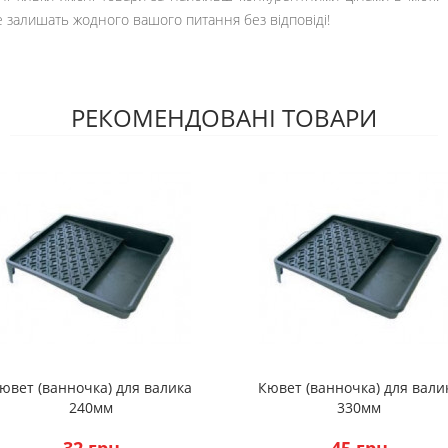
е залишать жодного вашого питання без відповіді!
РЕКОМЕНДОВАНІ ТОВАРИ
ювет (ванночка) для валика
Кювет (ванночка) для вали
240мм
330мм