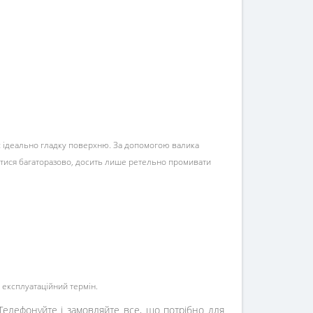
Дає ідеально гладку поверхню. За допомогою валика
тися багаторазово, досить лише ретельно промивати
 експлуатаційний термін.
 Телефонуйте і замовляйте все, що потрібно для