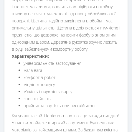
інтернет магазину дозволить вам підібрати потрібну
ширину пензля в залежності від площі оброблюваної
поверхні. Щетина надійно закріплена в обоймі і має
оптимальну щільність. Щетина відрізняється гнучкістю і
пружністю, що дозволяє наносити фарбу рівномірним
однорідним шаром. Дерев'яна рукоятка зручно лежить
в руці, забезпечуючи комфортну роботу.
Характеристики:
універсальність застосування
мала вага
комфорт в роботі
міцність корпусу
м'якість і пружність ворсу
зносостійкість
прийнятна вартість при високій якості
Купувати на сайті fenixcentr.com.ua - це завжди вигідно!
У нас ви знайдете широкий асортимент будівельних
матеріалів за найкращими цінами. За бажанням клієнта