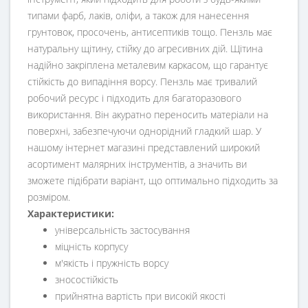
типами фарб, лаків, оліфи, а також для нанесення
грунтовок, просочень, антисептиків тощо. Пензль має
натуральну щітину, стійку до агресивних дій. Щітина
надійно закріплена металевим каркасом, що гарантує
стійкість до випадіння ворсу. Пензль має тривалий
робочий ресурс і підходить для багаторазового
використання. Він акуратно переносить матеріали на
поверхні, забезпечуючи однорідний гладкий шар. У
нашому інтернет магазині представлений широкий
асортимент малярних інструментів, а значить ви
зможете підібрати варіант, що оптимально підходить за
розміром.
Характеристики:
універсальність застосування
міцність корпусу
м'якість і пружність ворсу
зносостійкість
прийнятна вартість при високій якості