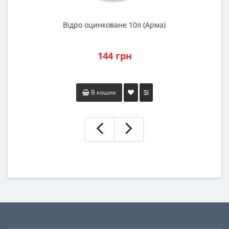
Відро оцинковане 10л (Арма)
144 грн
В кошик