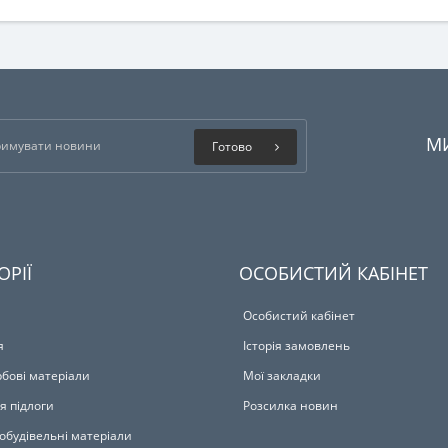
М
Готово
ОРІЇ
ОСОБИСТИЙ КАБІНЕТ
Особистий кабінет
я
Історія замовлень
бові матеріали
Мої закладки
я підлоги
Розсилка новин
обудівельні матеріали