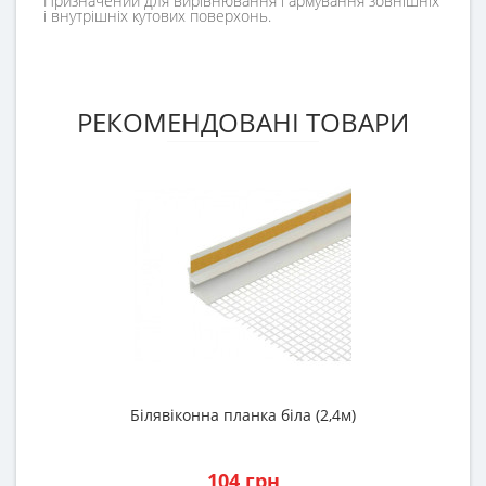
Призначений для вирівнювання і армування зовнішніх
і внутрішніх кутових поверхонь.
РЕКОМЕНДОВАНІ ТОВАРИ
Білявіконна планка біла (2,4м)
К
104 грн