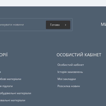
М
Готово
ОРІЇ
ОСОБИСТИЙ КАБІНЕТ
Особистий кабінет
я
Історія замовлень
бові матеріали
Мої закладки
я підлоги
Розсилка новин
обудівельні матеріали
вальні матеріали