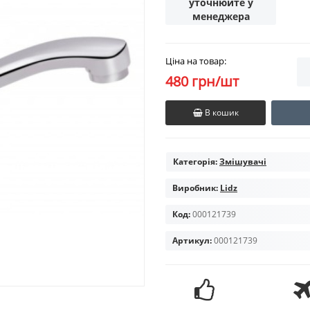
уточнюйте у
менеджера
Ціна на товар:
480 грн/шт
В кошик
Категорія:
Змішувачі
Виробник:
Lidz
Код:
000121739
Артикул:
000121739