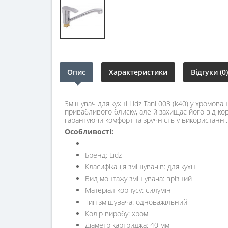
Опис
Характеристики
Відгуки (0)
Змішувач для кухні Lidz Tani 003 (k40) у хромо
привабливого блиску, але й захищає його від ко
гарантуючи комфорт та зручність у використанні.
Особливості:
Бренд: Lidz
Класифікація змішувачів: для кухні
Вид монтажу змішувача: врізний
Матеріал корпусу: силумін
Тип змішувача: одноважільний
Колір виробу: хром
Діаметр картриджа: 40 мм