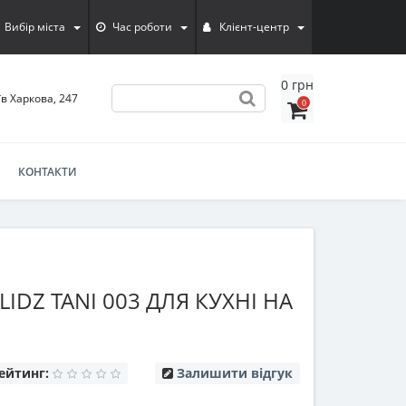
Вибір міста
Час роботи
Клієнт-центр
0 грн
їв Харкова, 247
0
КОНТАКТИ
IDZ TANI 003 ДЛЯ КУХНІ НА
ейтинг:
Залишити відгук