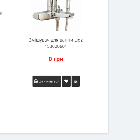
Змішувач для ванни Lidz
Змішувач для ку
153600601
(CRM) -16
0 грн
0 
Закінчився
Закінчив