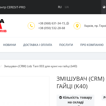
ентр CERESIT-PRO
RU
UA
+38 (068) 631-34-15,
Харків, пр. Геро
+38 (050) 532-28-68
НОВИНИ
ДОСТАВКА І ОПЛАТА
ПОСЛУГИ
ПРО КОМПАНІЮ
Змішувач (CRM) Lidz Tani 003 для кухні на гайці (k40)
ЗМІШУВАЧ (CRM) L
ГАЙЦІ (K40)
Кількість товару
Р
на складі