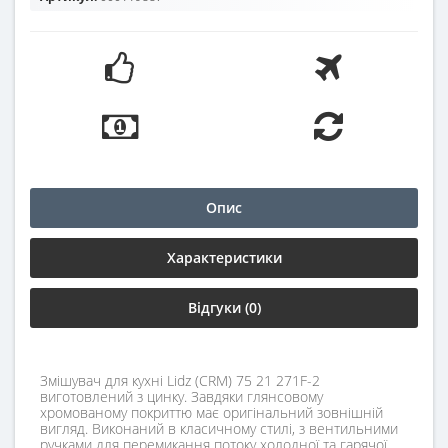
Опис
Характеристики
Відгуки (0)
Змішувач для кухні Lidz (CRM) 75 21 271F-2
виготовлений з цинку. Завдяки глянсовому
хромованому покриттю має оригінальний зовнішній
вигляд. Виконаний в класичному стилі, з вентильними
ручками для перемикання потоку холодної та гарячої