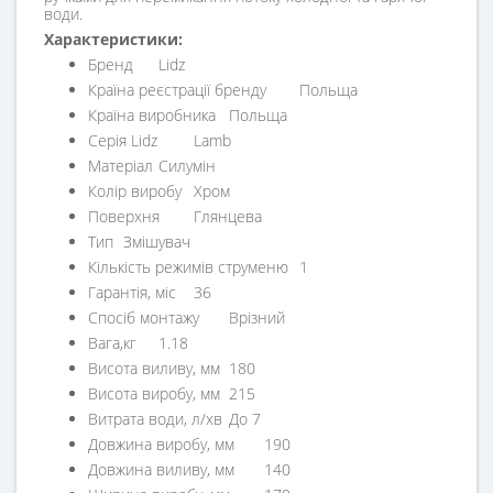
води.
Характеристики:
Бренд
Lidz
Країна реєстрації бренду
Польща
Країна виробника
Польща
Серія Lidz
Lamb
Матеріал
Силумін
Колір виробу
Хром
Поверхня
Глянцева
Тип
Змішувач
Кількість режимів струменю
1
Гарантія, міс
36
Спосіб монтажу
Врізний
Вага,кг
1.18
Висота виливу, мм
180
Висота виробу, мм
215
Витрата води, л/хв
До 7
Довжина виробу, мм
190
Довжина виливу, мм
140