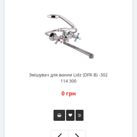
Змішувач для ванни Lidz (DFR-B) -302
З
114 300
0 грн