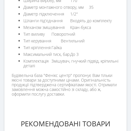
Ширина виробу, мм
170
Діаметр монтажного отвору, мм
35
Діаметр підключення
1/2"
Шланги під'єднання
Входять до комплекту
Механізм змішування
Кран-букса
Тип виливу
Поворотний
Тип керування
Вентильний
Тип кріплення
Гайка
Максимальний тиск, бар
До 3
Комплектація
Змішувач, гнучкий підвід, кріпильні
деталі
Будівельна база "Фенікс центр" пропонує Вам тільки
якісні товари за доступними цінами. Оригінальність
продукції підтверджена сертифікатами якості. Отримати
замовлення можна самостійно зі складу, або ж,
оформити послугу доставки.
РЕКОМЕНДОВАНІ ТОВАРИ