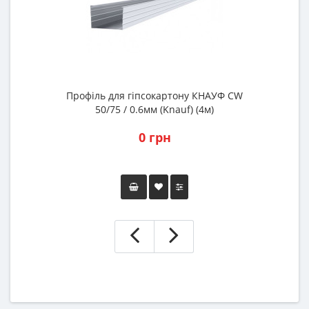
Профіль для гіпсокартону КНАУФ CW
Г
50/75 / 0.6мм (Knauf) (4м)
0 грн