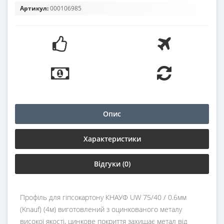
Артикул:
000106985
Опис
Характеристики
Відгуки (0)
Профіль для гіпсокартону КНАУФ UW 75/40 / 0.6мм
(Knauf) (4м) виготовлений з оцинкованого металу
високої якості, цинкове покриття захищає метал від