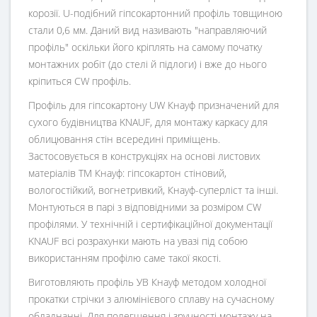
корозії. U-подібний гіпсокартонний профіль товщиною
стали 0,6 мм. Даний вид називають "направляючий
профіль" оскільки його кріплять на самому початку
монтажних робіт (до стелі й підлоги) і вже до нього
кріпиться CW профіль.
Профіль для гіпсокартону UW Кнауф призначений для
сухого будівництва KNAUF, для монтажу каркасу для
облицювання стін всередині приміщень.
Застосовується в конструкціях на основі листових
матеріалів ТМ Кнауф: гіпсокартон стіновий,
вологостійкий, вогнетривкий, Кнауф-суперліст та інші.
Монтуються в парі з відповідними за розміром CW
профілями. У технічній і сертифікаційної документації
KNAUF всі розрахунки мають на увазі під собою
використанням профілю саме такої якості.
Виготовляють профіль УВ Кнауф методом холодної
прокатки стрічки з алюмінієвого сплаву на сучасному
обладнанні. Для полегшення і зручності монтажу на