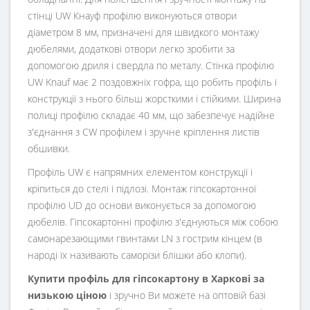
стінці UW Кнауф профілю виконуються отвори
діаметром 8 мм, призначені для швидкого монтажу
дюбелями, додаткові отвори легко зробити за
допомогою дриля і свердла по металу. Стінка профілю
UW Knauf має 2 поздовжніх гофра, що робить профіль і
конструкції з нього більш жорсткими і стійкими. Ширина
полиці профілю складає 40 мм, що забезпечує надійне
з'єднання з CW профілем і зручне кріплення листів
обшивки.
Профіль UW є напрямних елементом конструкції і
кріпиться до стелі і підлозі. Монтаж гіпсокартонної
профілю UD до основи виконується за допомогою
дюбелів. Гіпсокартонні профілю з'єднуються між собою
самонарезающими гвинтами LN з гострим кінцем (в
народі їх називають саморізи блішки або клопи).
Купити профіль для гіпсокартону в Харкові за
низькою ціною
і зручно Ви можете на оптовій базі