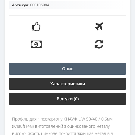
Артикул:
000106984
Опис
Характеристики
Відгуки (0)
Профіль для гіпсокартону КНАУФ UW 50/40 / 0.6мм
(Knauf) (4м) виготовлений з оцинкованого металу
високої якості, цинкове покриття захищає метал від