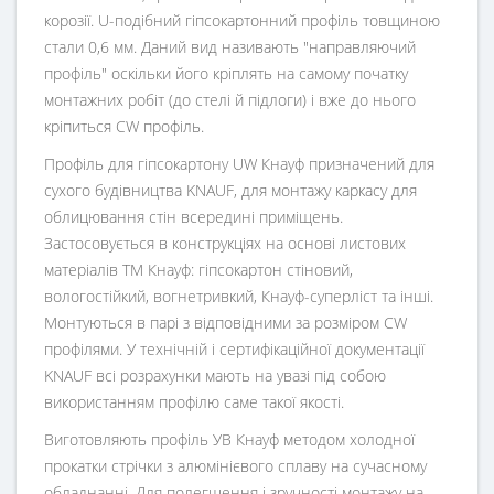
корозії. U-подібний гіпсокартонний профіль товщиною
стали 0,6 мм. Даний вид називають "направляючий
профіль" оскільки його кріплять на самому початку
монтажних робіт (до стелі й підлоги) і вже до нього
кріпиться CW профіль.
Профіль для гіпсокартону UW Кнауф призначений для
сухого будівництва KNAUF, для монтажу каркасу для
облицювання стін всередині приміщень.
Застосовується в конструкціях на основі листових
матеріалів ТМ Кнауф: гіпсокартон стіновий,
вологостійкий, вогнетривкий, Кнауф-суперліст та інші.
Монтуються в парі з відповідними за розміром CW
профілями. У технічній і сертифікаційної документації
KNAUF всі розрахунки мають на увазі під собою
використанням профілю саме такої якості.
Виготовляють профіль УВ Кнауф методом холодної
прокатки стрічки з алюмінієвого сплаву на сучасному
обладнанні. Для полегшення і зручності монтажу на