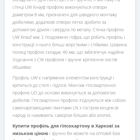
стінці UW Кнауф профілю виконуються отвори
діаметром 8 мм, призначені для швидкого монтажу
дюбелями, додаткові отвори легко зробити за
допомогою дриля і свердла по металу. Стінка профілю
UW Knauf має 2 поздовжніх гофра, що робить профіль і
конструкції з нього більш жорсткими і стійкими. Ширина
полиці профілю складає 40 мм, що забезпечує надійне
з'єднання з CW профілем і зручне кріплення листів
обшивки.
Профіль UW є напрямних елементом конструкції і
кріпиться до стелі і підлозі. Монтаж гіпсокартонної
профілю UD до основи виконується за допомогою
дюбелів. Гіпсокартонні профілю з'єднуються між собою
самонарезающими гвинтами LN з гострим кінцем (в
народі їх називають саморізи блішки або клопи).
Купити профіль для гіпсокартону в Харкові за
низькою ціною
і зручно Ви можете на оптовій базі