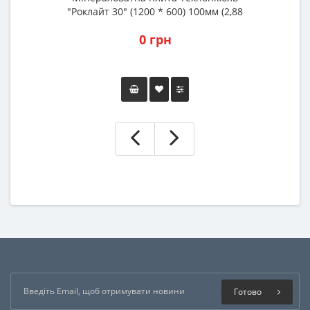
"Роклайт 30" (1200 * 600) 100мм (2,88
"
м2)
0 грн
Готово