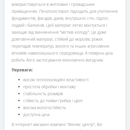
використовується в житлових і громадських
приміщеннях. Пінополістирол підходить для утеплення
фундаментів, фасадів, дахів, внутрішніх стін, підлог,
лоджій і балконів. Цей матеріал легко монтується і
захищає від виникнення "містків холоду". Це дуже
довговічний матеріал, стійкий до морозів, різких
перепадів температур, вологи та інших агресивних
впливів навколишнього середовища. А помірна ціна
робить його застосування економічно вигідним.
Переваги:
високі теплоізоляційні властивості
простота обробки і монтажу
стабільність розмірів
стійкість до появи грибка і цвілі
висока вологостійкість
доступна ціна
В інтернет магазині компанії "Фенікс центр", Ви