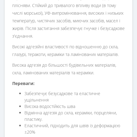
плісняви. Стійкий до тривалого впливу води (в тому
числі морської), УФ-випромінювання, високих і низьких
температур, чистячих засобів, миючих засобів, масел і
жирів. Після застигання забезпечує гнучке і безусадкове
з'єднання.
Високі адгезійні властивості по відношенню до скла,
глазурі, теракоти, кераміки та ламінованих матеріалів.
Висока адгезія до більшості будівельних матеріалів,
скла, ламінованих матеріалів та кераміки.
Переваги:
Забезпечує безусадкове та еластичне
ущільнення
Висока водостійкість шва
Відмінна адгезія до скла, кераміки, порцеляни,
пластику.
Еластичний, підходить для швів із деформацією
±20%