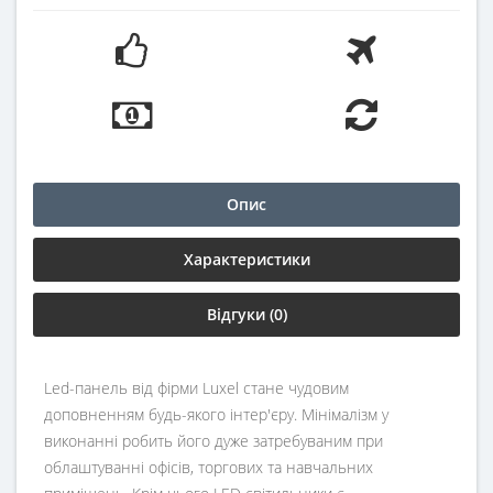
Опис
Характеристики
Відгуки (0)
Led-панель від фірми Luxel стане чудовим
доповненням будь-якого інтер'єру. Мінімалізм у
виконанні робить його дуже затребуваним при
облаштуванні офісів, торгових та навчальних