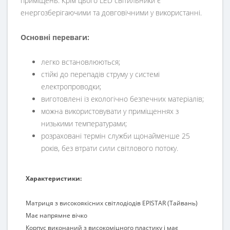
приміщень. Крім цього LED світильники є
енергозберігаючими та довговічними у використанні.
Основні переваги:
легко встановлюються;
стійкі до перепадів струму у системі
електропроводки;
виготовлені із екологічно безпечних матеріалів;
можна використовувати у приміщеннях з
низькими температурами;
розраховані термін служби щонайменше 25
років, без втрати сили світлового потоку.
Характеристики:
Матриця з високоякісних світлодіодів EPISTAR (Тайвань)
Має напрямне вічко
Корпус виконаний з високоміцного пластику і має