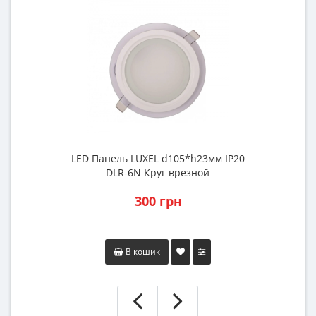
LED Панель LUXEL d105*h23мм IP20
L
DLR-6N Круг врезной
300 грн
В кошик