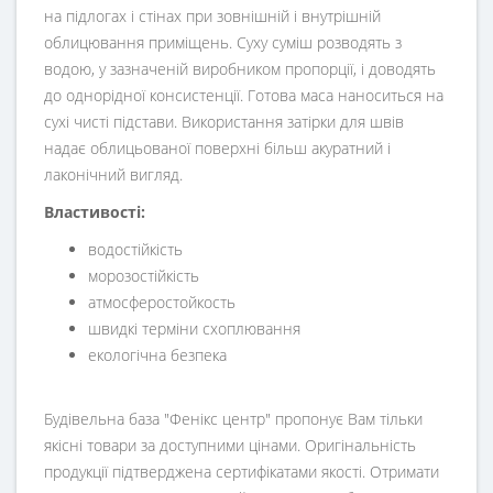
на підлогах і стінах при зовнішній і внутрішній
облицювання приміщень. Суху суміш розводять з
водою, у зазначеній виробником пропорції, і доводять
до однорідної консистенції. Готова маса наноситься на
сухі чисті підстави. Використання затірки для швів
надає облицьованої поверхні більш акуратний і
лаконічний вигляд.
Властивості:
водостійкість
морозостійкість
атмосферостойкость
швидкі терміни схоплювання
екологічна безпека
Будівельна база "Фенікс центр" пропонує Вам тільки
якісні товари за доступними цінами. Оригінальність
продукції підтверджена сертифікатами якості. Отримати