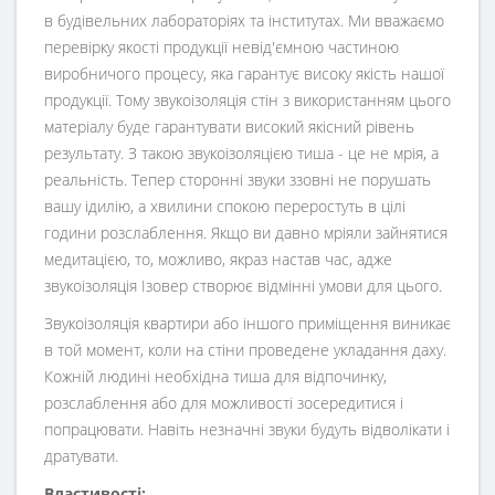
в будівельних лабораторіях та інститутах. Ми вважаємо
перевірку якості продукції невід'ємною частиною
виробничого процесу, яка гарантує високу якість нашої
продукції. Тому звукоізоляція стін з використанням цього
матеріалу буде гарантувати високий якісний рівень
результату. З такою звукоізоляцією тиша - це не мрія, а
реальність. Тепер сторонні звуки ззовні не порушать
вашу ідилію, а хвилини спокою переростуть в цілі
години розслаблення. Якщо ви давно мріяли зайнятися
медитацією, то, можливо, якраз настав час, адже
звукоізоляція Ізовер створює відмінні умови для цього.
Звукоізоляція квартири або іншого приміщення виникає
в той момент, коли на стіни проведене укладання даху.
Кожній людині необхідна тиша для відпочинку,
розслаблення або для можливості зосередитися і
попрацювати. Навіть незначні звуки будуть відволікати і
дратувати.
Властивості: