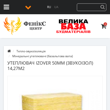
RU
UA
0
Тепло-звукоізоляція
Мінеральні утеплювачі (базальтова вата)
УТЕПЛЮВАЧ IZOVER 50ММ (ЗВУКОІЗОЛ)
14,27М2