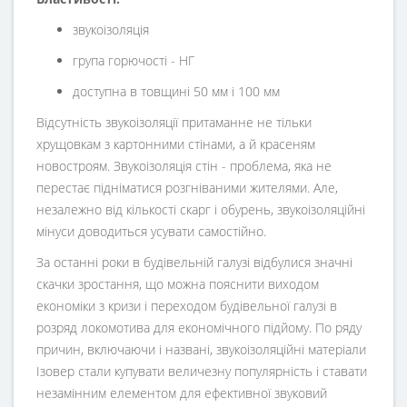
звукоізоляція
група горючості - НГ
доступна в товщині 50 мм і 100 мм
Відсутність звукоізоляції притаманне не тільки
хрущовкам з картонними стінами, а й красеням
новостроям. Звукоізоляція стін - проблема, яка не
перестає підніматися розгніваними жителями. Але,
незалежно від кількості скарг і обурень, звукоізоляційні
мінуси доводиться усувати самостійно.
За останні роки в будівельній галузі відбулися значні
скачки зростання, що можна пояснити виходом
економіки з кризи і переходом будівельної галузі в
розряд локомотива для економічного підйому. По ряду
причин, включаючи і названі, звукоізоляційні матеріали
Ізовер стали купувати величезну популярність і ставати
незамінним елементом для ефективної звуковий