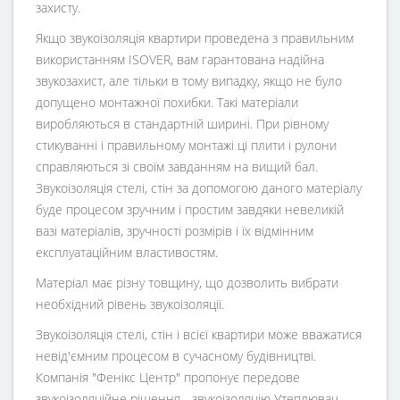
захисту.
Якщо звукоізоляція квартири проведена з правильним
використанням ISOVER, вам гарантована надійна
звукозахист, але тільки в тому випадку, якщо не було
допущено монтажної похибки. Такі матеріали
виробляються в стандартній ширині. При рівному
стикуванні і правильному монтажі ці плити і рулони
справляються зі своїм завданням на вищий бал.
Звукоізоляція стелі, стін за допомогою даного матеріалу
буде процесом зручним і простим завдяки невеликій
вазі матеріалів, зручності розмірів і їх відмінним
експлуатаційним властивостям.
Матеріал має різну товщину, що дозволить вибрати
необхідний рівень звукоізоляції.
Звукоізоляція стелі, стін і всієї квартири може вважатися
невід'ємним процесом в сучасному будівництві.
Компанія "Фенікс Центр" пропонує передове
звукоізоляційне рішення - звукоізоляцію Утеплювач