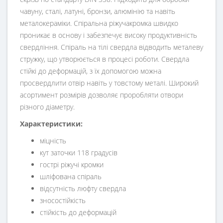
чавуну, сталі, латуні, бронзи, алюмінію та навіть
металокераміки. Спіральна ріжучакромка швидко
проникає в основу і забезпечує високу продуктивність
свердління. Спіраль на тілі свердла відводить металеву
стружку, що утворюється в процесі роботи. Свердла
стійкі до деформацій, з їх допомогою можна
просвердлити отвір навіть у товстому металі. Широкий
асортимент розмірів дозволяє проробляти отвори
різного діаметру.
Характеристики:
міцність
кут заточки 118 градусів
гострі ріжучі кромки
шліфована спіраль
відсутність люфту свердла
зносостійкість
стійкість до деформацій