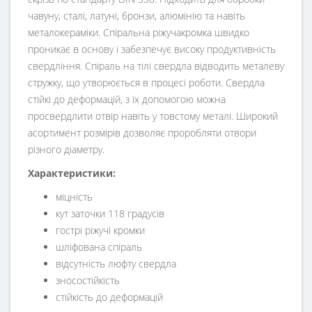
чавуну, сталі, латуні, бронзи, алюмінію та навіть
металокераміки. Спіральна ріжучакромка швидко
проникає в основу і забезпечує високу продуктивність
свердління. Спіраль на тілі свердла відводить металеву
стружку, що утворюється в процесі роботи. Свердла
стійкі до деформацій, з їх допомогою можна
просвердлити отвір навіть у товстому металі. Широкий
асортимент розмірів дозволяє проробляти отвори
різного діаметру.
Характеристики:
міцність
кут заточки 118 градусів
гострі ріжучі кромки
шліфована спіраль
відсутність люфту свердла
зносостійкість
стійкість до деформацій