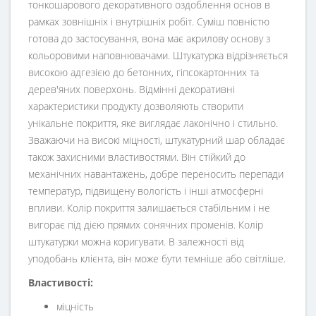
тонкошарового декоративного оздоблення основ в
рамках зовнішніх і внутрішніх робіт. Суміш повністю
готова до застосування, вона має акрилову основу з
кольоровими наповнювачами. Штукатурка відрізняється
високою адгезією до бетонних, гіпсокартонних та
дерев'яних поверхонь. Відмінні декоративні
характеристики продукту дозволяють створити
унікальне покриття, яке виглядає лаконічно і стильно.
Зважаючи на високі міцності, штукатурний шар обладає
також захисними властивостями. Він стійкий до
механічних навантажень, добре переносить перепади
температур, підвищену вологість і інші атмосферні
впливи. Колір покриття залишається стабільним і не
вигорає під дією прямих сонячних променів. Колір
штукатурки можна коригувати. В залежності від
уподобань клієнта, він може бути темніше або світліше.
Властивості:
міцність