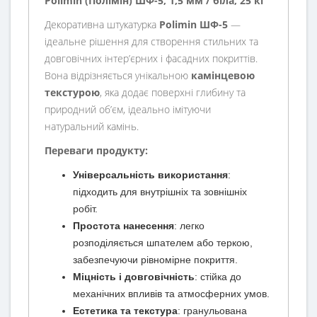
Polimin (Полімін) ШФ-5, 1,5 мм / біла, 25 кг
Декоративна штукатурка
Polimin ШФ-5
—
ідеальне рішення для створення стильних та
довговічних інтер’єрних і фасадних покриттів.
Вона відрізняється унікальною
камінцевою
текстурою
, яка додає поверхні глибину та
природний об’єм, ідеально імітуючи
натуральний камінь.
Переваги продукту:
Універсальність використання
:
підходить для внутрішніх та зовнішніх
робіт.
Простота нанесення
: легко
розподіляється шпателем або теркою,
забезпечуючи рівномірне покриття.
Міцність і довговічність
: стійка до
механічних впливів та атмосферних умов.
Естетика та текстура
: гранульована