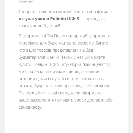
каменю.
Створіть стильний і міцний інтер’єр або фасад із
штукатуркою Polimin ШФ-5
— природна
краса у кожній деталі!
В асортименті ТМ Полімін широкий асортимент
матеріалів для будівництва та ремонту, багато
хто з цих товарів представлені на базі
будматеріалів Фенікс. Також у нас Ви можете
купити Полімін ШФ 5 штукатурка "камінцева" 1,5
мм біла 25 кг за низькою ціною, а завдяки
оптовим цінам і гнучкій системі знижок ваша
покупка буде не тільки простою, але і вигідною.
Телефонуйте - наші менеджери оформлять
ваше замовлення і узгодять умови доставки або
самовивозу.