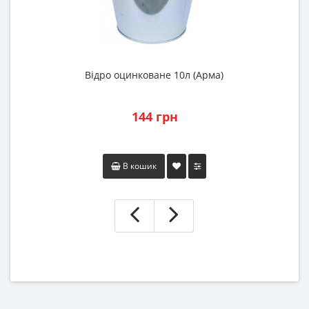
Відро оцинковане 10л (Арма)
144 грн
В кошик