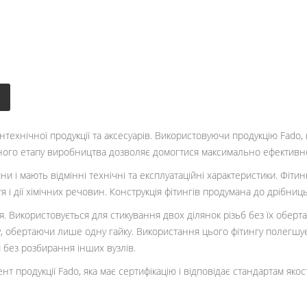
сантехнічної продукції та аксесуарів. Використовуючи продукцію Fad
ожного етапу виробництва дозволяє домогтися максимально ефективно
 і мають відмінні технічні та експлуатаційні характеристики. Фітинги
ття і дії хімічних речовин. Конструкція фітингів продумана до дрібн
ня. Використовується для стикування двох ділянок різьб без їх обе
ду, обертаючи лише одну гайку. Використання цього фітингу полегшу
 без розбирання інших вузлів.
 продукції Fado, яка має сертифікацію і відповідає стандартам якост