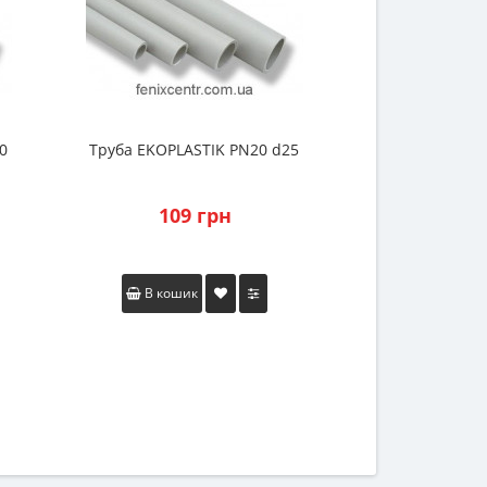
0
Труба EKOPLASTIK PN20 d25
Труба EKOPLAST
Plus P
109 грн
244
В кошик
В коши