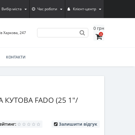
Вибір міста
Час роботи
Клієнт-центр
0 грн
їв Харкова, 247
0
КОНТАКТИ
 КУТОВА FADO (25 1"/
ейтинг:
Залишити відгук