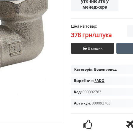
уточнюйте у
менеджера
Ціна на товар:
378 грн/штука
В кошик
Категорія:
Водопровод
Виробник:
FADO
Код:
000092763
Артикул:
000092763