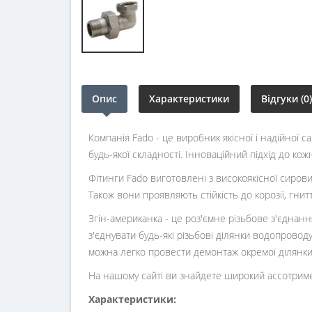
Опис
Характеристики
Відгуки (0)
Компанія Fado - це виробник якісної і надійної 
будь-якої складності. Інноваційний підхід до к
Фітинги Fado виготовлені з високоякісної сировини
Також вони проявляють стійкість до корозії, гни
Згін-американка - це роз'ємне різьбове з'єднан
з'єднувати будь-які різьбові ділянки водопрово
можна легко провести демонтаж окремої ділянки
На нашому сайті ви знайдете широкий ассотримент
Характеристики: