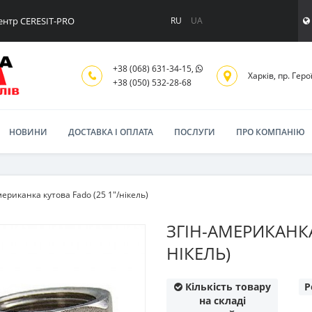
ентр CERESIT-PRO
RU
UA
+38 (068) 631-34-15,
Харків, пр. Геро
+38 (050) 532-28-68
НОВИНИ
ДОСТАВКА І ОПЛАТА
ПОСЛУГИ
ПРО КОМПАНІЮ
мериканка кутова Fado (25 1"/нікель)
ЗГІН-АМЕРИКАНКА
НІКЕЛЬ)
Кількість товару
Р
на складі