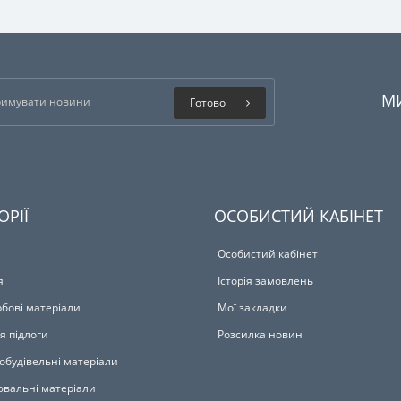
М
Готово
ОРІЇ
ОСОБИСТИЙ КАБІНЕТ
Особистий кабінет
я
Історія замовлень
бові матеріали
Мої закладки
я підлоги
Розсилка новин
обудівельні матеріали
вальні матеріали