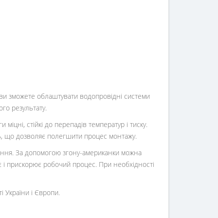
o, ви зможете облаштувати водопровідні системи
го результату.
 міцні, стійкі до перепадів температур і тиску.
иць, що дозволяє полегшити процес монтажу.
ртання. За допомогою згону-американки можна
є і прискорює робочий процес. При необхідності
і України і Європи.