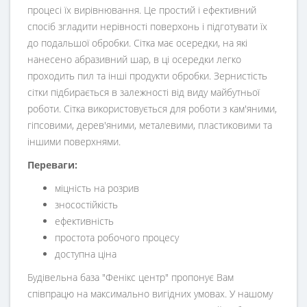
процесі їх вирівнювання. Це простий і ефективний
спосіб згладити нерівності поверхонь і підготувати їх
до подальшої обробки. Сітка має осередки, на які
нанесено абразивний шар, в ці осередки легко
проходить пил та інші продукти обробки. Зернистість
сітки підбирається в залежності від виду майбутньої
роботи. Сітка використовується для роботи з кам'яними,
гіпсовими, дерев'яними, металевими, пластиковими та
іншими поверхнями.
Переваги:
міцність на розрив
зносостійкість
ефективність
простота робочого процесу
доступна ціна
Будівельна база "Фенікс центр" пропонує Вам
співпрацю на максимально вигідних умовах. У нашому